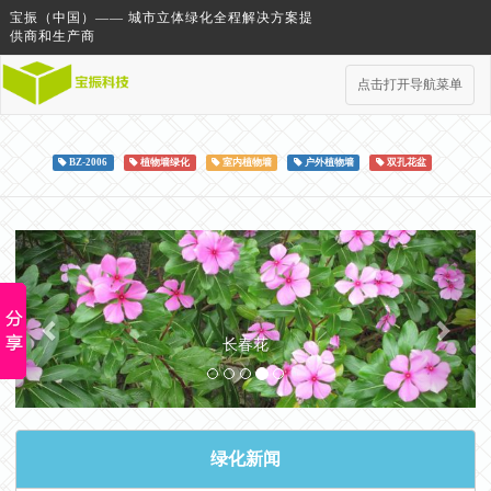
宝振（中国）—— 城市立体绿化全程解决方案提
供商和生产商
点击打开导航菜单
BZ-2006
植物墙绿化
室内植物墙
户外植物墙
双孔花盆
Previous
Next
长春花
绿化新闻