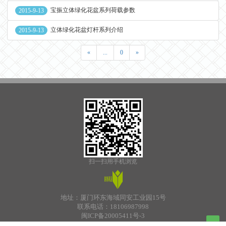
宝振立体绿化花盆系列荷载参数
2015-9-13
立体绿化花盆灯杆系列介绍
2015-9-13
«
...
0
»
扫一扫用手机浏览
地址：厦门环东海域同安工业园15号
联系电话：18106987998
闽ICP备20005411号-3
Bumper Plates
厦门子耘服装
今日看点
膜结构
养生
透水地坪材料
Sheet Drain