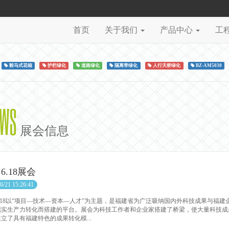
首页
关于我们
产品中心
工
鞍马式花箱
护栏绿化
道路绿化
隔离带绿化
人行天桥绿化
BZ-AM5030
EWS
展会信息
6.18展会
6/21 15:26:41
.18以“项目—技术—资本—人才”为主题，是福建省为广泛吸纳国内外科技成果与福
现实生产力转化而搭建的平台。展会为科技工作者和企业家搭建了桥梁，使大量科技成
立了具有福建特色的成果转化模...