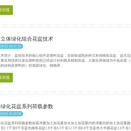
解详情
内立体绿化组合花盆技术
10/22 16:21:51
技术简介：盆组技术的核心组件是塑料花盆，目前较成熟的样式有倒梯形花盆、盆式花
主要采用优质抗老化塑料按照已经设计好的模具精制而成。主要应用领域为中低高度（一
的挂钩是塑料的）的墙面绿化、植物屏...
解详情
体绿化花盆系列荷载参数
10/22 16:20:59
化花盆系列荷载参数标题净重加土加花重加水加土加花重内胆净重内胆加土加花重颜色半
千克1.1千克6千克蓝色梯形花盆1.8千克6.5千克12.5千克0.8千克蓝色大半圆花盆3.6千