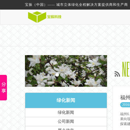
宝振（中国）—— 城市立体绿化全程解决方案提供商和生产商
Previous
Next
N
栀子花
福州
绿化新闻
2016/
绿化新闻
福州6
果向
公司新闻
探索建