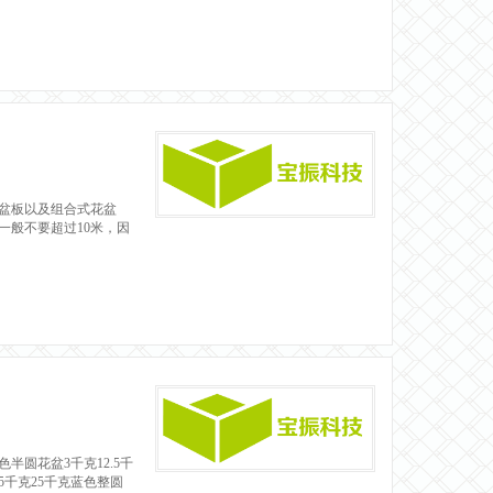
盆板以及组合式花盆
般不要超过10米，因
圆花盆3千克12.5千
克15千克25千克蓝色整圆