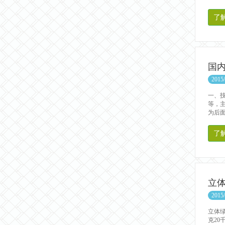
了
国
2015/
一、
等，
为后面
了
立
2015/
立体绿
克20