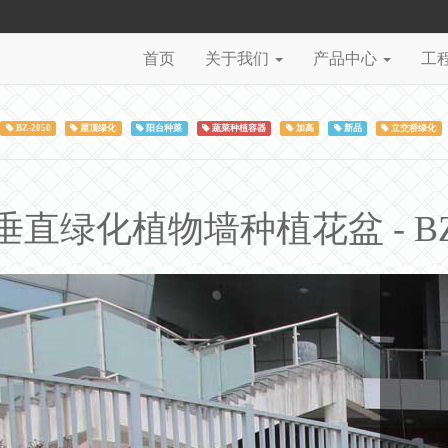
首页
关于我们
产品中心
工
BZ-2050
屋顶绿化
阳台种菜
蔬菜种植容器
加高
新品
立交桥绿化
直绿化植物墙种植花盆 - BZ5