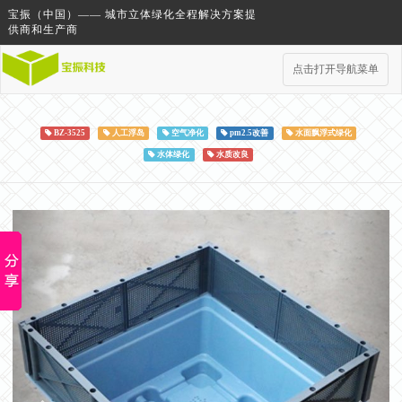
宝振（中国）—— 城市立体绿化全程解决方案提
供商和生产商
点击打开导航菜单
BZ-3525
人工浮岛
空气净化
pm2.5改善
水面飘浮式绿化
水体绿化
水质改良
Previous
Next