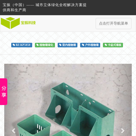
宝振（中国）—— 城市立体绿化全程解决方案提
供商和生产商
点击打开导航菜单
BZ-KP5050
植物墙绿化
室内植物墙
户外植物墙
卡盆式墙板
Previous
Next