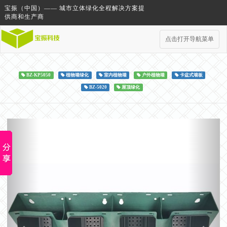
宝振（中国）—— 城市立体绿化全程解决方案提
供商和生产商
点击打开导航菜单
BZ-KP5050
植物墙绿化
室内植物墙
户外植物墙
卡盆式墙板
BZ-5020
屋顶绿化
Previous
Next