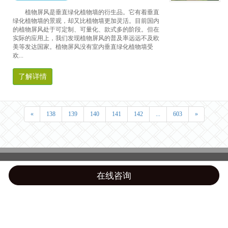
植物屏风是垂直绿化植物墙的衍生品。它有着垂直
绿化植物墙的景观，却又比植物墙更加灵活。目前国内
的植物屏风处于可定制、可量化、款式多的阶段。但在
实际的应用上，我们发现植物屏风的普及率远远不及欧
美等发达国家。植物屏风没有室内垂直绿化植物墙受
欢...
了解详情
«
138
139
140
141
142
...
603
»
在线咨询
Top