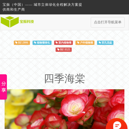
宝振（中国）—— 城市立体绿化全程解决方案提
供商和生产商
点击打开导航菜单
BZ-2006
植物墙绿化
室内植物墙
户外植物墙
双孔花盆
BZ-3525
四季海棠