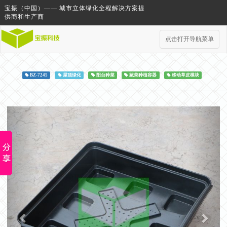
宝振（中国）—— 城市立体绿化全程解决方案提
供商和生产商
点击打开导航菜单
BZ-7245
屋顶绿化
阳台种菜
蔬菜种植容器
移动草皮模块
Previous
Next