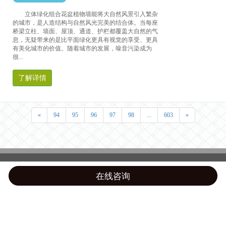
立体绿化组合花盆植物墙能将大自然风景引入繁杂
的城市，是人造结构与自然风光完美的结合体。当每座
桥梁立柱、墙面、屋顶、通道、护栏都覆盖大自然的气
息，无疑带来的是比平面绿化更具有视觉的享受、更具
有美化城市的价值。随着城市的发展，噪音污染成为
很...
了解详情
«
94
95
96
97
98
...
603
»
在线咨询
Top