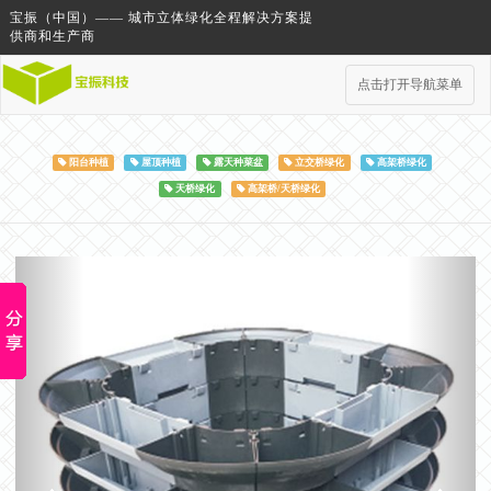
宝振（中国）—— 城市立体绿化全程解决方案提
供商和生产商
点击打开导航菜单
阳台种植
屋顶种植
露天种菜盆
立交桥绿化
高架桥绿化
天桥绿化
高架桥/天桥绿化
Previous
Next