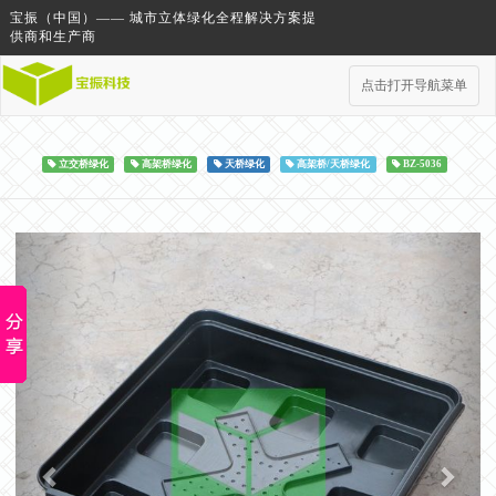
宝振（中国）—— 城市立体绿化全程解决方案提
供商和生产商
点击打开导航菜单
立交桥绿化
高架桥绿化
天桥绿化
高架桥/天桥绿化
BZ-5036
Previous
Next