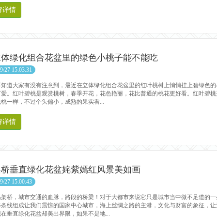
解详情
立体绿化组合花盆里的绿色小桃子能不能吃
9/27 15:03:31
道大家有没有注意到，最近在立体绿化组合花盆里的红叶桃树上悄悄挂上碧绿色的
可爱。红叶碧桃是观赏桃树，春季开花，花色艳丽，花比普通的桃花更好看。红叶碧桃
桃一样，不过个头偏小，成熟的果实看...
解详情
架桥垂直绿化花盆姹紫嫣红风景美如画
9/27 15:00:43
桥，城市交通的血脉，路段的桥梁！对于大都市来说它只是城市当中微不足道的一
每条线组成让我们震惊的国家中心城市，海上丝绸之路的主港，文化与财富的象征，让
在垂直绿化花盆却美出界限，如果不是地...