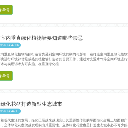
解详情
造室内垂直绿化植物墙要知道哪些禁忌
9/26 14:47:06
垂直绿化植物墙的打造首先受到空间环境的制约与影响，在打造室内垂直绿化植物
环境进行环境评估是成熟的植物墙打造者的首要工作，通过对光温水气等空间环境进行
术与实用诉求方可实施。在垂直绿化植...
解详情
体绿化花盆打造新型生态城市
9/26 14:44:11
现代生活的发展，绿化已经越来越现实出其重要性传统的平面绿化占用土地面积广
局，立体绿化花盆便越发现实出其重要性。立体绿化花盆也是打造生态城市必不可少的