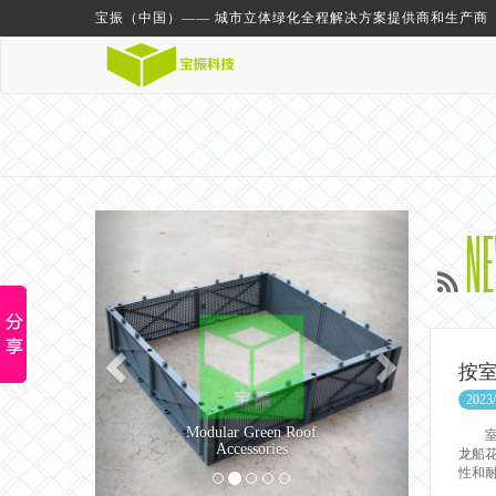
宝振（中国）—— 城市立体绿化全程解决方案提供商和生产商
Previous
Next
N
按
2023/
Modular Green Roof
室外
Accessories
龙船
性和耐