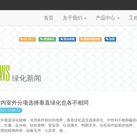
首页
关于我们
产品中心
工
BZ-5012
屋顶绿化
阳台种菜
蔬菜种植容器
加高
EWS
绿化新闻
室内室外分项选择垂直绿化也各不相同
9/27 15:06:21
垂直绿化植物，光照条件较好的地带，垂直绿化适宜选择喜光、中性和不耐荫蔽的
花、红桑、金丝桃、软枝黄蝉、黄金荣、红花继木、鸭脚木等。光照条件较差的地带
阴的植物种类，如银毛丹、九里香、栀...