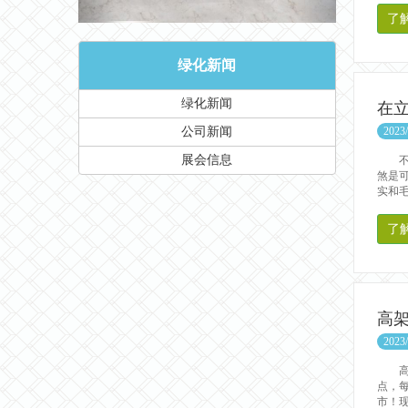
了
绿化新闻
绿化新闻
在
公司新闻
2023/
展会信息
不知
煞是
实和毛
了
高
2023/
高架
点，
市！现