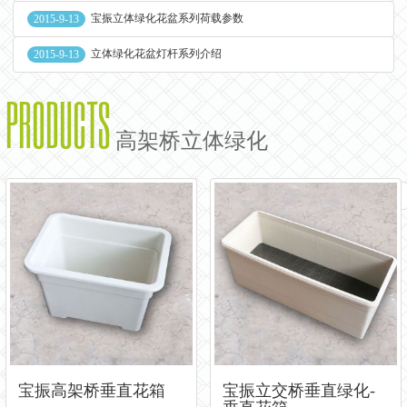
宝振立体绿化花盆系列荷载参数
2015-9-13
立体绿化花盆灯杆系列介绍
2015-9-13
PRODUCTS
高架桥立体绿化
«
...
1
»
宝振高架桥垂直花箱
宝振立交桥垂直绿化-