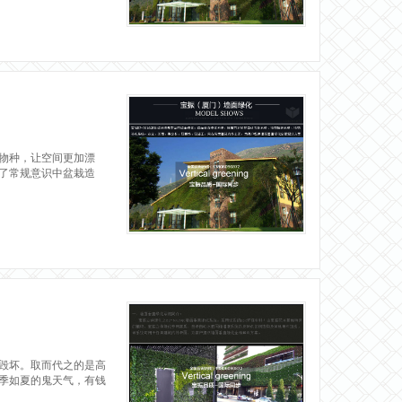
物种，让空间更加漂
了常规意识中盆栽造
毁坏。取而代之的是高
季如夏的鬼天气，有钱