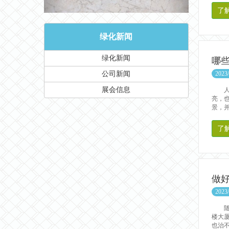
了
绿化新闻
绿化新闻
哪
公司新闻
2023/
展会信息
人们
亮，
景，并
了
做
2023/
随着
楼大
也治不