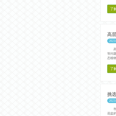
了
高
2023/
高层
等问
态植物
了
挑
2023/
市场
花盆