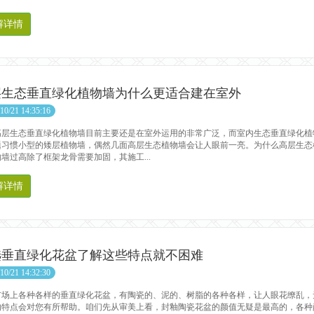
解详情
层生态垂直绿化植物墙为什么更适合建在室外
10/21 14:35:16
生态垂直绿化植物墙目前主要还是在室外运用的非常广泛，而室内生态垂直绿化植
题习惯小型的矮层植物墙，偶然几面高层生态植物墙会让人眼前一亮。为什么高层生态
墙过高除了框架龙骨需要加固，其施工...
解详情
选垂直绿化花盆了解这些特点就不困难
10/21 14:32:30
上各种各样的垂直绿化花盆，有陶瓷的、泥的、树脂的各种各样，让人眼花缭乱，
的特点会对您有所帮助。咱们先从审美上看，封釉陶瓷花盆的颜值无疑是最高的，各种