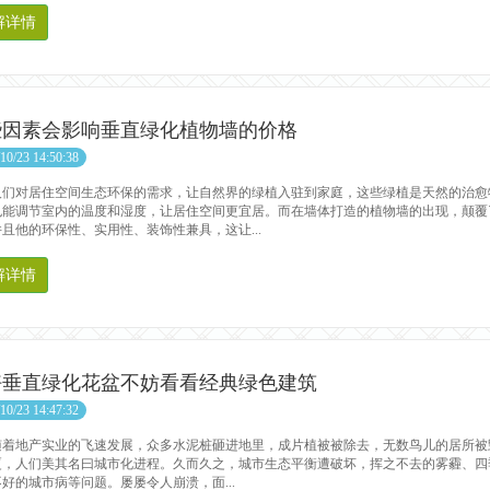
解详情
些因素会影响垂直绿化植物墙的价格
10/23 14:50:38
对居住空间生态环保的需求，让自然界的绿植入驻到家庭，这些绿植是天然的治愈
也能调节室内的温度和湿度，让居住空间更宜居。而在墙体打造的植物墙的出现，颠覆
且他的环保性、实用性、装饰性兼具，这让...
解详情
好垂直绿化花盆不妨看看经典绿色建筑
10/23 14:47:32
地产实业的飞速发展，众多水泥桩砸进地里，成片植被被除去，无数鸟儿的居所被
厦，人们美其名曰城市化进程。久而久之，城市生态平衡遭破坏，挥之不去的雾霾、四
好的城市病等问题。屡屡令人崩溃，面...