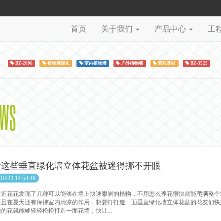
首页
关于我们
产品中心
工
BZ-2006
植物墙绿化
室内植物墙
户外植物墙
双孔花盆
BZ-3525
EWS
看这些垂直绿化墙立体花盆被迷得挪不开眼
10/23 14:53:48
花花发现了几种可以能够在墙上快速攀岩的植物，不用怎么养花很快就能爬满整个
而且在夏天还有保持室内清凉的作用，想要打打造一面垂直绿化墙立体花盆的花友们快
的花就能够轻轻松松打造一面花墙，快让...