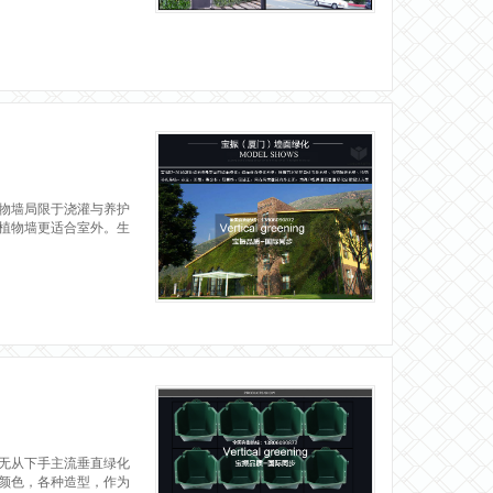
物墙局限于浇灌与养护
植物墙更适合室外。生
无从下手主流垂直绿化
颜色，各种造型，作为