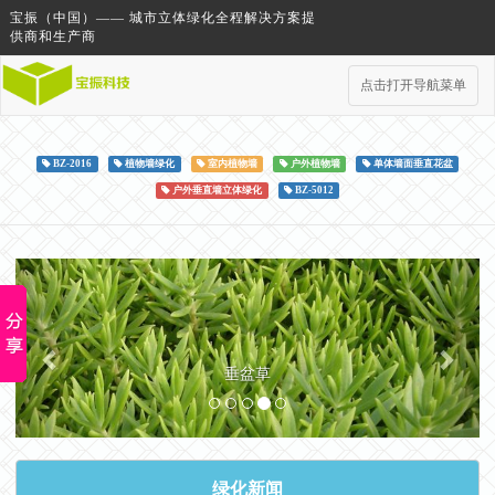
宝振（中国）—— 城市立体绿化全程解决方案提
供商和生产商
点击打开导航菜单
BZ-2016
植物墙绿化
室内植物墙
户外植物墙
单体墙面垂直花盆
户外垂直墙立体绿化
BZ-5012
Previous
Next
垂盆草
绿化新闻