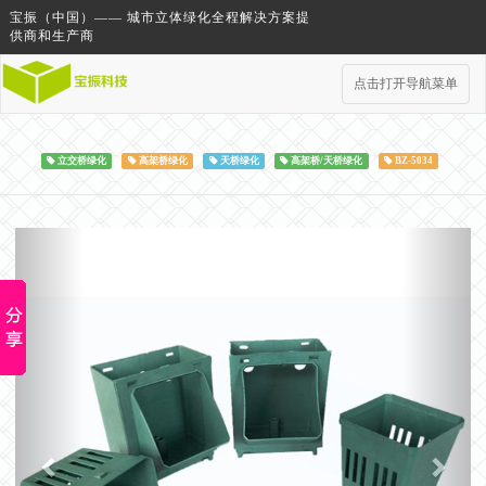
宝振（中国）—— 城市立体绿化全程解决方案提
供商和生产商
点击打开导航菜单
立交桥绿化
高架桥绿化
天桥绿化
高架桥/天桥绿化
BZ-5034
Previous
Next