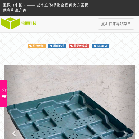
宝振（中国）—— 城市立体绿化全程解决方案提
供商和生产商
点击打开导航菜单
阳台种植
屋顶种植
露天种菜盆
BZ-8050
Previous
Next