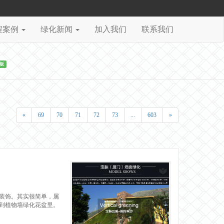
程案例
绿化新闻
加入我们
联系我们
板
«
69
70
71
72
73
...
603
»
装饰。其实很简单，属
到植物墙绿化花盆里。