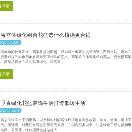
解详情
架桥立体绿化组合花盆选什么植物更合适
5/20 15:03:07
城市的快速发展，高架桥拔地而起，成为城市重要的交通通道，四通八达，密布在
观提升对提升城市形象有着重要而特殊的意义。高架桥立体绿化组合花盆主要包括高架
、高架桥桥墩立柱的垂直绿化、和高架...
解详情
用垂直绿化花盆装饰生活打造低碳生活
5/20 14:56:41
居民经济水平的提高，城市和农村的居住环境也在逐步改善。如今，低碳生活成了
康的生活环境，对我们来说也变得更为重要。在国内很多城市，生态绿化工程也都相继
道路、公园等，绿化项目也越做越大，...