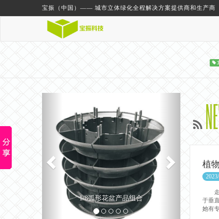
宝振（中国）—— 城市立体绿化全程解决方案提供商和生产商
Previous
Next
N
植
2023/
走在
1/8弧形花盆产品组合
于垂
她有专