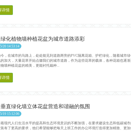
解详情
直绿化植物墙种植花盆为城市道路添彩
5/20 14:53:14
，在城市的马路上，处处能见到道路两旁的PVC隔离花箱、护栏绿化，随着城市绿
化的加大，大量花草开始点缀我们的城市道路，作为这些花草的载体，各种花箱也逐渐
物墙种植花盆的精美，更能衬托栽种...
解详情
造垂直绿化墙立体花盆营造和谐融的氛围
5/19 15:12:06
现代人们生活水平的提高和生态环境意识的不断加强，在要求建设生态和低碳城市
软装有了更高的要求，他们希望能够把每天上班工作的办公环境打造得更加精致、更加