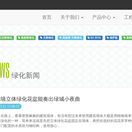
首页
关于我们
产品中心
工
立交桥绿化
高架桥绿化
天桥绿化
高架桥/天桥绿化
BZ-8030
保护板
装饰
EWS
绿化新闻
物墙立体绿化花盆能奏出绿城小夜曲
5/22 15:08:52
路上，看着密密麻麻的建筑墙体，有没有想过未来使用建筑墙体大都是用植物墙来
直绿化的一种，简单来说就是先把立体绿化花盆固定在墙体，再把你选好的花花草草种
门配置的水系统与钢结构，使用放心，...