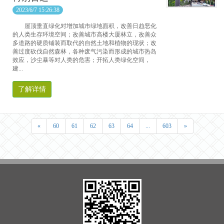
2023/6/7 15:26:38
屋顶垂直绿化对增加城市绿地面积，改善日趋恶化
的人类生存环境空间；改善城市高楼大厦林立，改善众
多道路的硬质铺装而取代的自然土地和植物的现状；改
善过度砍伐自然森林，各种废气污染而形成的城市热岛
效应，沙尘暴等对人类的危害；开拓人类绿化空间，
建...
了解详情
«
60
61
62
63
64
...
603
»