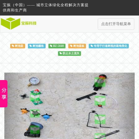
宝振（中国）—— 城市立体绿化全程解决方案提
供商和生产商
点击打开导航菜单
树池盖
树池栅格
BZ-5040
树池盖板
专用于行道树根的装饰美化
防止水土流失
Previous
Next