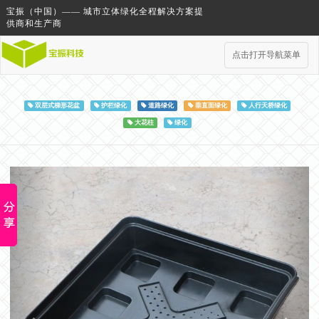
宝振（中国）—— 城市立体绿化全程解决方案提
供商和生产商
点击打开导航菜单
双层式梯形花盆
护栏绿化
道路绿化
垂直面绿化
人行天桥绿化
大花柱
绿化
Previous
Next