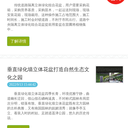
传统道路隔离立体绿化组合花盆，用户需要采购花
箱，采购营养基质，采购苗木，一起运送到现场，现场
安装花箱，现场栽培。这种操作施工占地范围大，施工
时间长，施工时会封锁道路，不利于市民出行。道路中
央隔离立体绿化组合花盆提前用套盆在苗圃将植物集
中...
了解详情
垂直绿化墙立体花盆打造自然生态文
化之园
2022/9/13 15:44:42
垂直绿化墙立体花盆四季长青，环境优雅宁静，曲
道幽长迂回，假山假石磷峋逼真，不对称式园林布局层
次分明，错落有致。垂直绿化墙立体花盆既有北方园林
的古朴典雅，又有南国园林的妩媚清秀；就像亭亭玉
立、着装入时的村姑。足踏逍遥津公园，悠久的历史传
说...