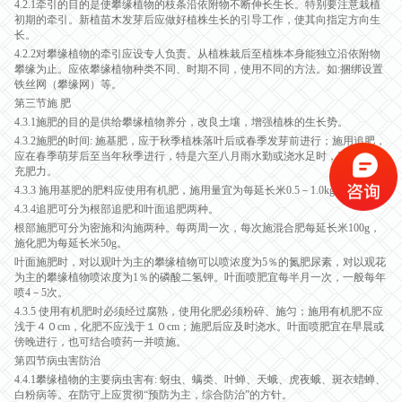
4.2.1牵引的目的是使攀缘植物的枝条沿依附物不断伸长生长。特别要注意栽植
初期的牵引。新植苗木发芽后应做好植株生长的引导工作，使其向指定方向生
长。
4.2.2对攀缘植物的牵引应设专人负责。从植株栽后至植株本身能独立沿依附物
攀缘为止。应依攀缘植物种类不同、时期不同，使用不同的方法。如:捆绑设置
铁丝网（攀缘网）等。
第三节施 肥
4.3.1施肥的目的是供给攀缘植物养分，改良土壤，增强植株的生长势。
4.3.2施肥的时间: 施基肥，应于秋季植株落叶后或春季发芽前进行；施用追肥，
应在春季萌芽后至当年秋季进行，特是六至八月雨水勤或浇水足时，应及时补
充肥力。
4.3.3 施用基肥的肥料应使用有机肥，施用量宜为每延长米0.5－1.0kg。
4.3.4追肥可分为根部追肥和叶面追肥两种。
根部施肥可分为密施和沟施两种。每两周一次，每次施混合肥每延长米100g，
施化肥为每延长米50g。
叶面施肥时，对以观叶为主的攀缘植物可以喷浓度为5％的氮肥尿素，对以观花
为主的攀缘植物喷浓度为1％的磷酸二氢钾。叶面喷肥宜每半月一次，一般每年
喷4－5次。
4.3.5 使用有机肥时必须经过腐熟，使用化肥必须粉碎、施匀；施用有机肥不应
浅于４０cm，化肥不应浅于１０cm；施肥后应及时浇水。叶面喷肥宜在早晨或
傍晚进行，也可结合喷药一并喷施。
第四节病虫害防治
4.4.1攀缘植物的主要病虫害有: 蚜虫、螨类、叶蝉、天蛾、虎夜蛾、斑衣蜡蝉、
白粉病等。在防守上应贯彻“预防为主，综合防治”的方针。