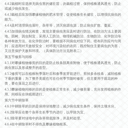
4.4.2栽植时应选择无病虫害的健壮苗，勿栽植过密，保持植株通风透光，防止
或减少病虫发生。
4.4.3栽植后应加强攀缘植物的肥水管理，促使植株生长健壮，以增强抗病虫的
能力。
4.4.4及时清理病虫落叶、杂草等，消灭病源虫源，防止病虫扩散、蔓延。
4.4.5加强病虫情况检查，发现主要病虫害应及时进行防治。在防治方法上要因
地、因树、因虫制宜，采用人工防治、物理机械防治、生物防治、化学防治等
各种有效方法。在化学防治时，要根据不同病虫对症下药。喷布药剂应均匀周
到，应选用对天敌较安全，对环境污染轻的农药，既控制住主要病虫的为害，
又注意保护天敌和环境。（具体防治方法见附表二）
第五节修剪与间移
4.5.1对攀缘植物修剪的目的是防止枝条脱离依附物，便于植株通风透光，防止
病虫害以及形成整齐的造型。
4.5.2修剪可以在植株秋季落叶后和春季发芽前进行。剪掉多余枝条，减轻植株
下垂的重量；为了整齐美观也可在任何季节随时修剪，但主要用于观花的种
类，要在落花之后进行。
4.5.3攀缘植物间移的目的是使植株正常生长，减少修剪量，充分发挥植株的作
用。间移应在休眠期进行。
第六节中耕除草
4.6.1中耕除草的目的是保持绿地整洁，减少病虫发生条件，保持土壤水分。
4.6.2除草应在整个杂草生长季节内进行，以早除为宜。
4.6.3除草要对绿地中的杂草彻底除净，并及时处理。
4.6.4在中耕除草时不得伤及攀缘植物根系。