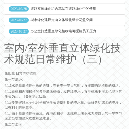
道路立体绿化组合花盆在道路绿化中的使用
2023-10-28
城市绿化建设走向立体绿化组合花盆空间
2023-10-27
办公室打造垂直绿化植物墙可缓解员工压力
2023-10-27
室内/室外垂直立体绿化技
术规范日常维护（三）
第四章 日常养护管理
第一节浇 水
4.1.1水是攀缘植物生长的关键，在春季干旱天气时，直接影响到植株的成活。
4.1.2新植和近期移植的各类攀缘植物，应连续浇水，直至植株不灌水也能正常
生长为止。（参见第3.3.2条）
4.1.3要掌握好三至七月份植物生长关键时期的浇水量。做好冬初冻水的浇灌，
以有利于防寒越冬。
4.1.4由于攀缘植物根系浅、占地面积少，因此在土壤保水力差或天气干旱季节
应适当增加浇水次数和浇水量。
第二节牵 引