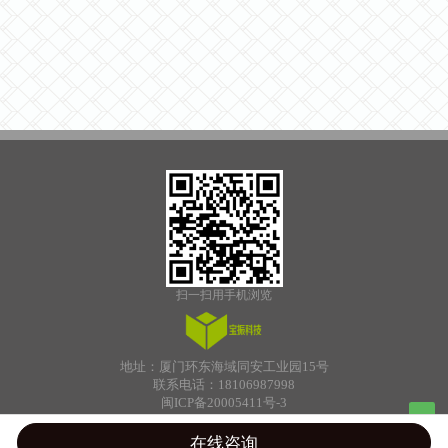
扫一扫用手机浏览
地址：厦门环东海域同安工业园15号
联系电话：18106987998
闽ICP备20005411号-3
Bumper Plates
厦门子耘服装
今日看点
膜结构
养生
透水地坪材料
Sheet Drain
Top
在线咨询
Rain Harvest Systems