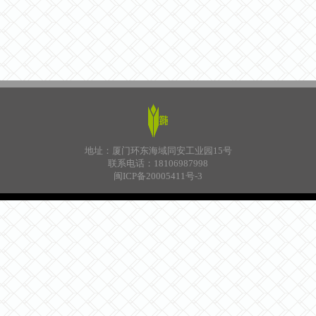
地址：厦门环东海域同安工业园15号
联系电话：18106987998
闽ICP备20005411号-3