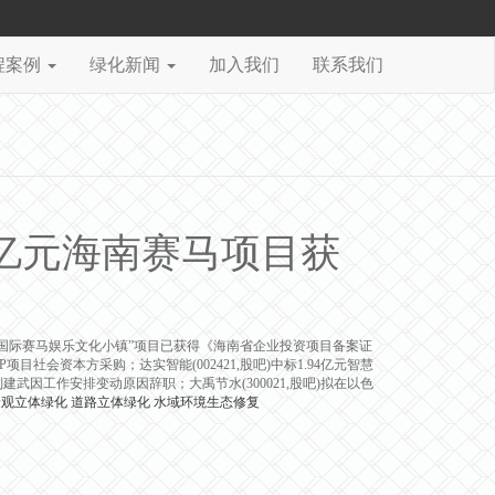
程案例
绿化新闻
加入我们
联系我们
8亿元海南赛马项目获
的“海南国际赛马娱乐文化小镇”项目已获得《海南省企业投资项目备案证
P项目社会资本方采购；达实智能(002421,股吧)中标1.94亿元智慧
长刘建武因工作安排变动原因辞职；大禹节水(300021,股吧)拟在以色
景观立体绿化
道路立体绿化
水域环境生态修复