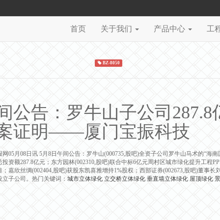
首页
关于我们
产品中心
工
BZ-8050
间公告：罗牛山子公司287.
案证明——厦门宝振科技
网05月08日讯 5月8日午间公告：罗牛山(000735,股吧)全资子公司罗牛山马术
投资额287.8亿元；东方园林(002310,股吧)联合中标6亿元周村区城市绿化提升工程PP
；嘉欣丝绸(002404,股吧)获股东凯喜雅增持1%股权；西部证券(002673,股吧)董事
设立子公司。热门关键词：
城市立体绿化
立交桥立体绿化
垂直墙立体绿化
屋顶绿化