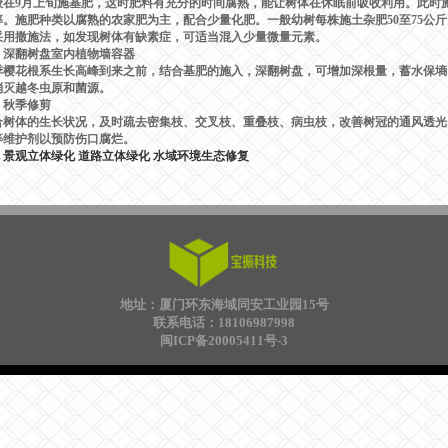
9月上旬施基肥，这时肥料有充分的时间腐熟，能让树体在休眠前吸收利用。此时施
。施肥种类以腐熟的农家肥为主，配合少量化肥。一般幼树每株施土杂肥50至75公斤
采用撒施法，如发现树体有缺素症，可适当混入少量微量元素。
翻树盘室内植物墙容器
花根系生长高峰到来之前，结合基肥的施入，深翻树盘，可增加深根量，蓄水保墒
消灭越冬虫原和菌源。
秋季修剪
体的生长状况，及时疏去密集枝、交叉枝、重叠枝、病虫枝，改善树冠的通风透光，
等维护剂以预防伤口腐烂。
景观立体绿化
道路立体绿化
水域环境生态修复
地址：厦门环东海域同安工业园15号
联系电话：18106987998
闽ICP备20005411号-3