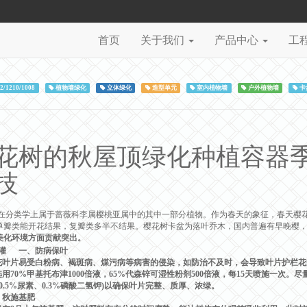
首页
关于我们
产品中心
工
2/1210/1008
植物墙绿化
立体绿化
造型单元
室内植物墙
户外植物墙
卡
花树的秋屋顶绿化种植容器季
技
在分类学上属于蔷薇科李属樱桃亚属中的其中一部分植物。作为春天的象征，春天樱
单瓣类能开花结果，复瓣类多半不结果。樱花树卡盆为落叶乔木，国内普遍有早晚樱
美化环境方面贡献突出。
灌 一、防病保叶
片易受白粉病、褐斑病、煤污病等病害的侵染，如防治不及时，会导致叶片护栏花
用70%甲基托布津1000倍液，65%代森锌可湿性粉剂500倍液，每15天喷施一次
%至0.5%尿素、0.3%磷酸二氢钾)以确保叶片完整、质厚、浓绿。
秋施基肥