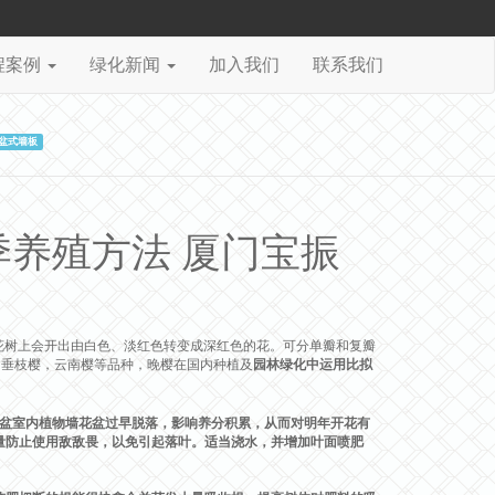
程案例
绿化新闻
加入我们
联系我们
盆式墙板
养殖方法 厦门宝振
花树上会开出由白色、淡红色转变成深红色的花。可分单瓣和复瓣
，垂枝樱，云南樱等品种，晚樱在国内种植及
园林
绿化中运用比拟
盆室内植物墙花盆过早脱落，影响养分积累，从而对明年开花有
。尽量防止使用敌敌畏，以免引起落叶。适当浇水，并增加叶面喷肥