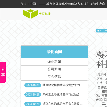
宝振（中国）—— 城市立体绿化全程解决方案提供商和生产商
BZ-141
绿化新闻
樱
科
绿化新闻
公司新闻
樱花树
展会信息
两类。
广泛，
垂直绿化植物墙除视觉效果的作用外其他作用
2023-10-28
自动喷
樱花叶
户外垂直绿化墙立体花盆适合种什么植物
2023-10-28
利。可选
(0.3
道路立体绿化组合花盆在道路绿化中的使用
二、
2023-10-28