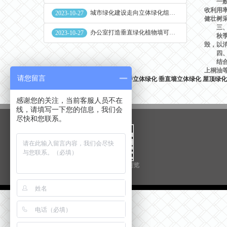
一般在
收利用率
城市绿化建设走向立体绿化组合花盆空间
2023-10-27
健壮树
三、深
办公室打造垂直绿化植物墙可缓解员工压力
2023-10-27
秋季樱
毁，以
四、
结合树
上桐油
请您留言
热门关键词：
城市立体绿化
立交桥立体绿化
垂直墙立体绿化
屋顶绿化
感谢您的关注，当前客服人员不在
线，请填写一下您的信息，我们会
尽快和您联系。
扫一扫用手机浏览