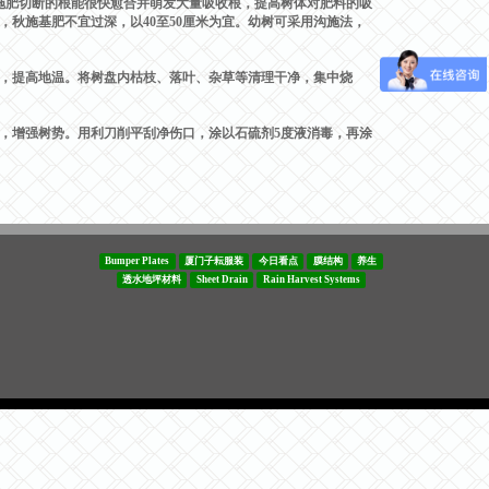
肥切断的根能很快愈合并萌发大量吸收根，提高树体对肥料的吸
，秋施基肥不宜过深，以40至50厘米为宜。幼树可采用沟施法，
，提高地温。将树盘内枯枝、落叶、杂草等清理干净，集中烧
增强树势。用利刀削平刮净伤口，涂以石硫剂5度液消毒，再涂
Bumper Plates
厦门子耘服装
今日看点
膜结构
养生
透水地坪材料
Sheet Drain
Rain Harvest Systems