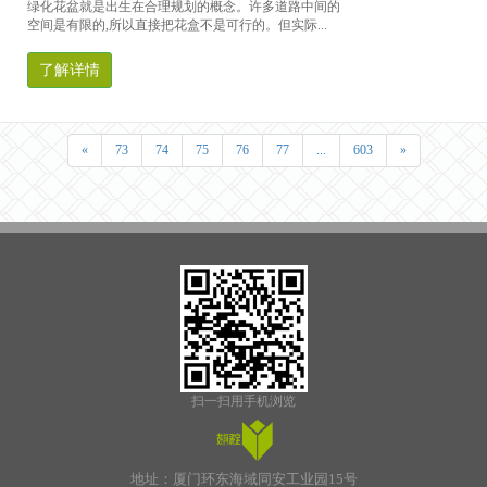
绿化花盆就是出生在合理规划的概念。许多道路中间的
空间是有限的,所以直接把花盒不是可行的。但实际...
了解详情
«
73
74
75
76
77
...
603
»
扫一扫用手机浏览
地址：厦门环东海域同安工业园15号