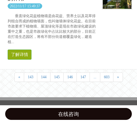
2022/11/17 15:49:37
垂直绿化花盆植物墙是由花盆、营养土以及花草排
列组合而成的植物墙面，也叫做墙体绿化花盆。在目前
市政要求下植物墙、屋顶绿化等是现在市政绿化建设的
重中之重，也是市政绿化中占比比较大的部分，目前正
在打造生态园区，将有不部分街道都覆盖绿化，建造
植...
了解详情
«
143
144
145
146
147
...
603
»
在线咨询
Top