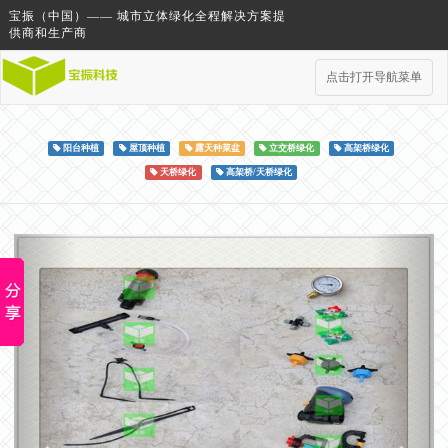
宝振（中国）—— 城市立体绿化全程解决方案提
供商和生产商
点击打开导航菜单
阳台种植
屋顶种植
露天种菜盆
立交桥绿化
高架桥绿化
天桥绿化
高架桥/天桥绿化
Previous
Next