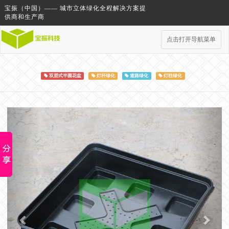
宝振（中国）—— 城市立体绿化全程解决方案提
供商和生产商
点击打开导航菜单
双层式半圆花盆
灯杆绿化
道路绿化
灯柱绿化
Previous
Next