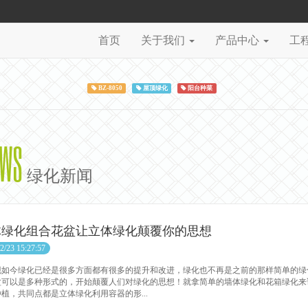
首页
关于我们
产品中心
工
BZ-8050
屋顶绿化
阳台种菜
EWS
绿化新闻
体绿化组合花盆让立体绿化颠覆你的思想
2/23 15:27:57
今绿化已经是很多方面都有很多的提升和改进，绿化也不再是之前的那样简单的绿
盆可以是多种形式的，开始颠覆人们对绿化的思想！就拿简单的墙体绿化和花箱绿化来
植，共同点都是立体绿化利用容器的形...