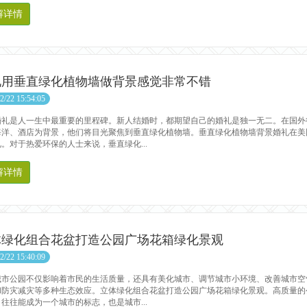
解详情
礼用垂直绿化植物墙做背景感觉非常不错
2/22 15:54:05
是人一生中最重要的里程碑。新人结婚时，都期望自己的婚礼是独一无二。在国外
海洋、酒店为背景，他们将目光聚焦到垂直绿化植物墙。垂直绿化植物墙背景婚礼在美
。对于热爱环保的人士来说，垂直绿化...
解详情
体绿化组合花盆打造公园广场花箱绿化景观
2/22 15:40:09
公园不仅影响着市民的生活质量，还具有美化城市、调节城市小环境、改善城市空
和防灾减灾等多种生态效应。立体绿化组合花盆打造公园广场花箱绿化景观。高质量的
往往能成为一个城市的标志，也是城市...