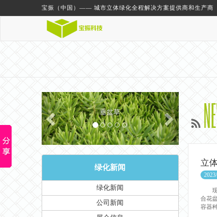
宝振（中国）—— 城市立体绿化全程解决方案提供商和生产商
Previous
Next
N
垂盆草
立
绿化新闻
2023/
绿化新闻
现如
合花
公司新闻
容器种