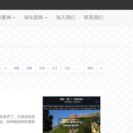
程案例
绿化新闻
加入我们
联系我们
«
108
109
110
111
112
...
603
»
化形式了。立体绿化组
说，其种植的特性都是