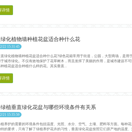
解详情
直绿化植物墙种植花盆适合种什么花
2/22 15:31:45
绿化植物墙种植花盆适合种什么花?绿色花箱常用于街道，公园，大型商场，是用于
用于城市绿化。不仅有效地保护了花草树木，而且发挥了美丽的作用，是城市建设不可
种植花盆适合种植什么样的花。其实垂直...
解详情
好绿植垂直绿化花盆与哪些环境条件有关系
2/21 15:35:59
养护的需要的环境条件包括温度、光照、水分、空气、土壤、肥料等方面。每种花
独特的要求，只有了解了绿植养护花卉的习性，垂直绿化花盆按照它们原产地的温度、