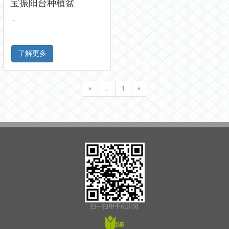
宝振阳台种植盆
...
了解更多
«
...
1
»
扫一扫用手机浏览