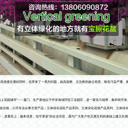
提高便捷交通的同时，也带来了一系列问题，如高架桥、立交桥的扬尘危害、噪音污染严重、
上花园城市”-----厦门。生产基地位于环东海域同安工业园区，是一家实力雄厚，集科研
收合格，公司专业从事主营产品：立体绿化花柱产品系列、立体绿化花墙产品系列、立体绿
第一，质量至上，服务优质，信守承诺”的企业宗旨，愿与广大客户在互惠互利的基础上建立长