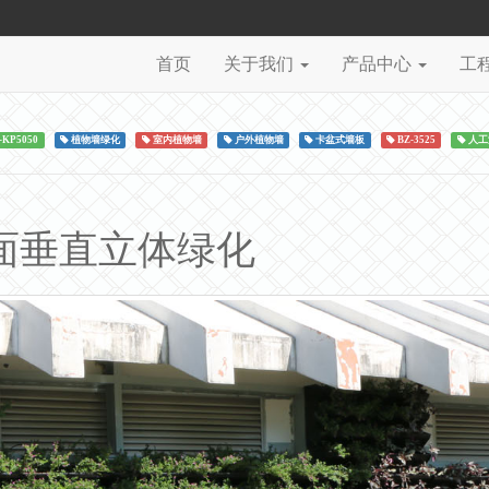
首页
关于我们
产品中心
工
-KP5050
植物墙绿化
室内植物墙
户外植物墙
卡盆式墙板
BZ-3525
人工
面垂直立体绿化