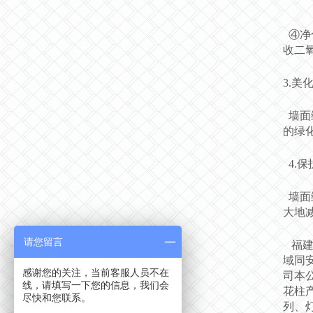
④净
收二
3.美
墙面
的绿
4.保
墙面
大地
请您留言
福建
域同
感谢您的关注，当前客服人员不在
司本
线，请填写一下您的信息，我们会
花柱
尽快和您联系。
列、