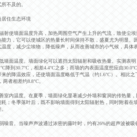
式所不及的。
善居住生态环境
辐射使墙面温度升高，加热周围空气产生上升的气流，致使尘埃
热能力，它可以使城区的热量长时间保持不散，盛夏尤为明显。
气温度，减少尘埃物，降低噪声，从而改善城市的小气候，具体
低墙面温度。墙面绿化可以遮挡太阳辐射和吸收热量。实测表明
.1°C降到30.7°C，相差4.4°C之多；而墙的内表面温度想应由30.0
带来的降温效应，还使墙面温度略低于气温（约1.6°C）。相比
°C，两者相差约8.8°C。
善室内温度。在夏季，墙面绿化显著减少外墙和窗洞的传热量，
能耗；冬季落叶后，既不影响墙面得到太阳辐射热，同时附着在
差。
弱噪音。当噪声声波通过浓密的藤叶时，约有26%的超声波被吸