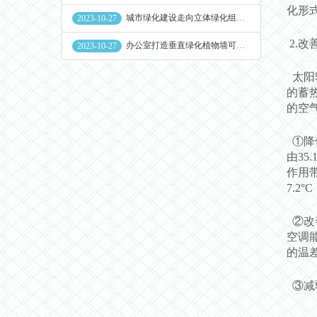
化形
城市绿化建设走向立体绿化组合花盆空间
2023-10-27
2.改
办公室打造垂直绿化植物墙可缓解员工压力
2023-10-27
太阳
的蓄
的空
①降
由35
作用
7.2
②改
空调
的温
③减