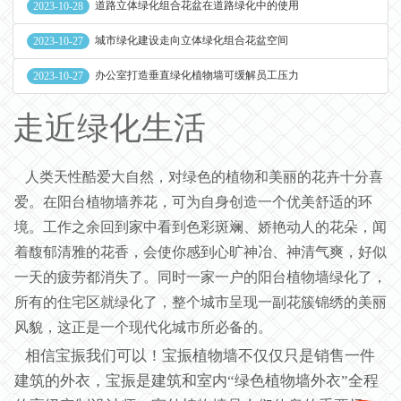
道路立体绿化组合花盆在道路绿化中的使用
2023-10-28
城市绿化建设走向立体绿化组合花盆空间
2023-10-27
办公室打造垂直绿化植物墙可缓解员工压力
2023-10-27
走近绿化生活
人类天性酷爱大自然，对绿色的植物和美丽的花卉十分喜
爱。在阳台植物墙养花，可为自身创造一个优美舒适的环
境。工作之余回到家中看到色彩斑斓、娇艳动人的花朵，闻
着馥郁清雅的花香，会使你感到心旷神冶、神清气爽，好似
一天的疲劳都消失了。同时一家一户的阳台植物墙绿化了，
所有的住宅区就绿化了，整个城市呈现一副花簇锦绣的美丽
风貌，这正是一个现代化城市所必备的。
相信宝振我们可以！宝振植物墙不仅仅只是销售一件
建筑的外衣，宝振是建筑和室内“绿色植物墙外衣”全程