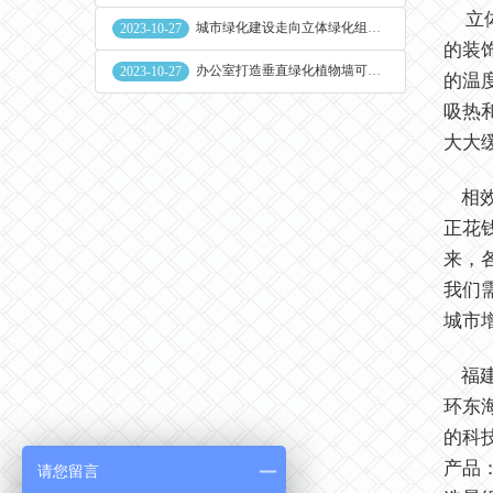
立体
城市绿化建设走向立体绿化组合花盆空间
2023-10-27
的装
办公室打造垂直绿化植物墙可缓解员工压力
2023-10-27
的温
吸热
大大
相效
正花
来，
我们
城市
福建
环东
的科
产品
请您留言