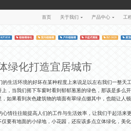
首页
关于我们
产品中心
工
-KP5050
植物墙绿化
室内植物墙
户外植物墙
卡盆式墙板
BZ-5020
屋顶
体绿化打造宜居城市
的生活环境的好坏在某种程度上来说足以左右我们一整天工
桥上，当我们摇下车窗时看到郁郁葱葱的绿色，那该是多么开
里，如果看到灰色建筑物的墙面有翠绿点缀其中，也能让人顿
心情往往能提高人们的工作与生活效率，让我们干起活来更
不仅要有地面的小绿地，小花园，还应该多点立体绿化，美化