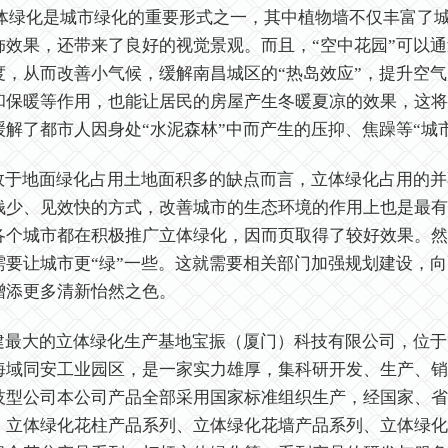
绿化是城市绿化的重要形式之一，其中植物墙不仅丰富了城
饰效果，还带来了良好的视觉景观。而且，“空中花园”可以
度，从而改善小气候，缓解南昌城区的“热岛效应”，提升空
和保暖等作用，也能让居民的房屋产生冬暖夏凉的效果，这将
缓解了都市人因身处“水泥森林”中而产生的压抑、焦躁等“城
于地面绿化占用土地面积多的缺点而言，立体绿化占用的并
钱少、见效快的方式，改善城市的生态环境的作用上也是最有
各个城市都在积极推广立体绿化，因而页取得了较好效果。然
需要让城市更“绿”一些。这就需要相关部门加强规划建设，
增添更多清新怡然之色。
最大的立体绿化生产基地宝振（厦门）科技有限公司，位于中国“
海域同安工业园区，是一家实力雄厚，集科研开发、生产、销
技型公司本公司产品全部采用国家标准组织生产，经国家、省
：立体绿化花柱产品系列、立体绿化花墙产品系列、立体绿化