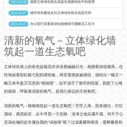
道路立体绿化组合花盆在道路绿化中的使用
2023-10-28
城市绿化建设走向立体绿化组合花盆空间
2023-10-27
办公室打造垂直绿化植物墙可缓解员工压力
2023-10-27
清新的氧气－立体绿化墙
筑起一道生态氧吧
立体绿化墙上的各色盆栽花卉沐浴着融融日光，相拥着徐徐微风，任
性地就着彩虹般七彩的调色板，肆意显摆妖娆身段，描绘出一幅又一
幅立体丰盈又写意的“植锦缎”，似乎滤尽了都市的喧嚣，抚慰了心绪
的烦躁，呼吸着清新的氧气，是我们身边的天然氧吧。
清新的氧气－植物墙筑起一道生态氧吧！茫茫人海，熙来攘往，灯红
酒绿，诱惑纷至，从中寻觅一方安静、清净之地实属不易。何不于心
灵深处编织起专属自我的“绿植墙”呢？过滤雾霾和噪音，缓释馨香和