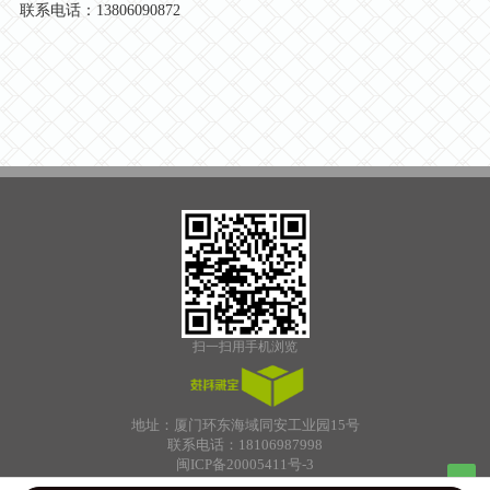
联系电话：13806090872
扫一扫用手机浏览
地址：厦门环东海域同安工业园15号
联系电话：18106987998
闽ICP备20005411号-3
Bumper Plates
厦门子耘服装
今日看点
膜结构
养生
透水地坪材料
Sheet Drain
Top