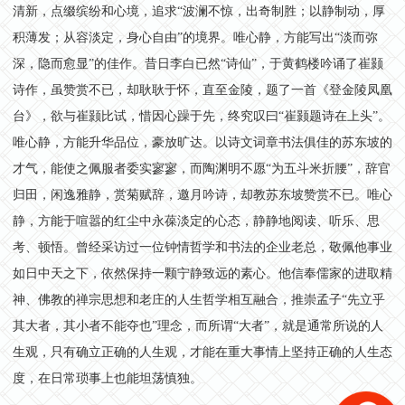
清新，点缀缤纷和心境，追求“波澜不惊，出奇制胜；以静制动，厚
积薄发；从容淡定，身心自由”的境界。唯心静，方能写出“淡而弥
深，隐而愈显”的佳作。昔日李白已然“诗仙”，于黄鹤楼吟诵了崔颢
诗作，虽赞赏不已，却耿耿于怀，直至金陵，题了一首《登金陵凤凰
台》，欲与崔颢比试，惜因心躁于先，终究叹曰“崔颢题诗在上头”。
唯心静，方能升华品位，豪放旷达。以诗文词章书法俱佳的苏东坡的
才气，能使之佩服者委实寥寥，而陶渊明不愿“为五斗米折腰”，辞官
归田，闲逸雅静，赏菊赋辞，邀月吟诗，却教苏东坡赞赏不已。唯心
静，方能于喧嚣的红尘中永葆淡定的心态，静静地阅读、听乐、思
考、顿悟。曾经采访过一位钟情哲学和书法的企业老总，敬佩他事业
如日中天之下，依然保持一颗宁静致远的素心。他信奉儒家的进取精
神、佛教的禅宗思想和老庄的人生哲学相互融合，推崇孟子“先立乎
其大者，其小者不能夺也”理念，而所谓“大者”，就是通常所说的人
生观，只有确立正确的人生观，才能在重大事情上坚持正确的人生态
度，在日常琐事上也能坦荡慎独。