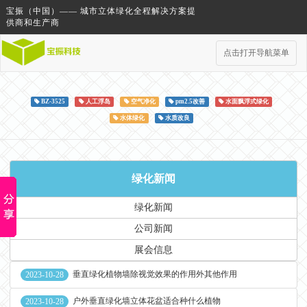
宝振（中国）—— 城市立体绿化全程解决方案提
供商和生产商
点击打开导航菜单
BZ-3525
人工浮岛
空气净化
pm2.5改善
水面飘浮式绿化
水体绿化
水质改良
绿化新闻
绿化新闻
公司新闻
展会信息
垂直绿化植物墙除视觉效果的作用外其他作用
2023-10-28
户外垂直绿化墙立体花盆适合种什么植物
2023-10-28