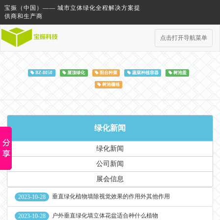
宝振（中国）—— 城市立体绿化全程解决方案提
供商和生产商
点击打开导航菜单
BZ-8050
屋顶绿化
阳台种菜
蔬菜种植容器
树池盖
树池栅格
绿化新闻
绿化新闻
公司新闻
展会信息
垂直绿化植物墙除视觉效果的作用外其他作用
2023-10-28
户外垂直绿化墙立体花盆适合种什么植物
2023-10-28