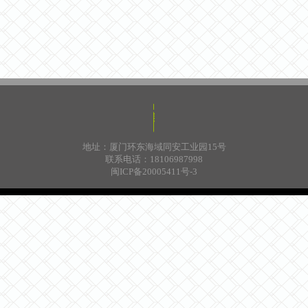
地址：厦门环东海域同安工业园15号
联系电话：18106987998
闽ICP备20005411号-3