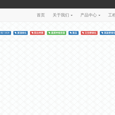
首页
关于我们
产品中心
工
BZ-5020
屋顶绿化
阳台种菜
蔬菜种植容器
新品
立交桥绿化
高架桥绿