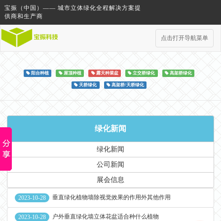
宝振（中国）—— 城市立体绿化全程解决方案提
供商和生产商
点击打开导航菜单
阳台种植
屋顶种植
露天种菜盆
立交桥绿化
高架桥绿化
天桥绿化
高架桥/天桥绿化
绿化新闻
绿化新闻
公司新闻
展会信息
垂直绿化植物墙除视觉效果的作用外其他作用
2023-10-28
户外垂直绿化墙立体花盆适合种什么植物
2023-10-28