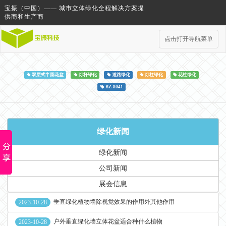
宝振（中国）—— 城市立体绿化全程解决方案提
供商和生产商
点击打开导航菜单
双层式半圆花盆
灯杆绿化
道路绿化
灯柱绿化
花柱绿化
BZ-8041
绿化新闻
绿化新闻
公司新闻
展会信息
垂直绿化植物墙除视觉效果的作用外其他作用
2023-10-28
户外垂直绿化墙立体花盆适合种什么植物
2023-10-28