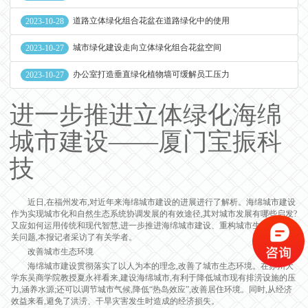
道路立体绿化组合花盆在道路绿化中的使用
2023-10-28
城市绿化建设走向立体绿化组合花盆空间
2023-10-27
办公室打造垂直绿化植物墙可缓解员工压力
2023-10-27
进一步推进立体绿化海绵
城市建设——厦门宝振科
技
近日,在福州发布,对近年来海绵城市建设的进展进行了解析。海绵城市建设
作为实现城市化和自然生态系统协调发展的有效途径,其对城市发展有哪些启发?
又应如何运用传统和现代智慧,进一步推进海绵城市建设、重构城市生态?带着相
关问题,本报记者采访了有关学者。
改善城市生态环境
海绵城市建设贯彻落实了以人为本的理念,改善了城市生态环境。在苏州大
学东吴商学院教授夏永祥看来,建设海绵城市,有利于降低城市现有排涝设施的压
力,涵养水源;还可以调节城市气候,降低“热岛效应”,改善居住环境。同时,从经济
效益来看,避免了洪涝、干旱灾害发生时造成的经济损失。