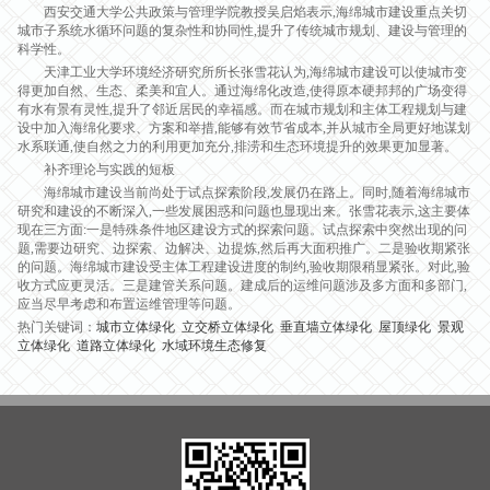
西安交通大学公共政策与管理学院教授吴启焰表示,海绵城市建设重点关切
城市子系统水循环问题的复杂性和协同性,提升了传统城市规划、建设与管理的
科学性。
天津工业大学环境经济研究所所长张雪花认为,海绵城市建设可以使城市变
得更加自然、生态、柔美和宜人。通过海绵化改造,使得原本硬邦邦的广场变得
有水有景有灵性,提升了邻近居民的幸福感。而在城市规划和主体工程规划与建
设中加入海绵化要求、方案和举措,能够有效节省成本,并从城市全局更好地谋划
水系联通,使自然之力的利用更加充分,排涝和生态环境提升的效果更加显著。
补齐理论与实践的短板
海绵城市建设当前尚处于试点探索阶段,发展仍在路上。同时,随着海绵城市
研究和建设的不断深入,一些发展困惑和问题也显现出来。张雪花表示,这主要体
现在三方面:一是特殊条件地区建设方式的探索问题。试点探索中突然出现的问
题,需要边研究、边探索、边解决、边提炼,然后再大面积推广。二是验收期紧张
的问题。海绵城市建设受主体工程建设进度的制约,验收期限稍显紧张。对此,验
收方式应更灵活。三是建管关系问题。建成后的运维问题涉及多方面和多部门,
应当尽早考虑和布置运维管理等问题。
热门关键词：
城市立体绿化
立交桥立体绿化
垂直墙立体绿化
屋顶绿化
景观
立体绿化
道路立体绿化
水域环境生态修复