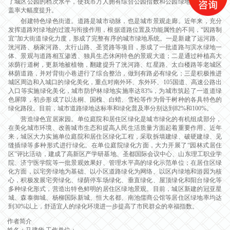
了城区公园的档次水平，使我市万人拥有综合公园指数和公园绿地服务半径覆
盖率大幅度提升。
创建特色绿色街道。道路是城市动脉，也是城市景观走廊。近年来，充分
发挥道路对绿地的过渡与衔接作用，根据道路位置及功能属性的不同，“因路制
宜”加大街道绿化力度，形成了完整有序的城市绿地系统。一是新建了运河路、
洸河路、杨家河路、太行山路、圣贤路等项目，形成了一批道路与滨水绿地一
体、景观与道路相互渗透、独具生态休闲特色的景观大道；二是通过种植高大
浓荫行道树，更新地被植物，翻建提升了洸河路、红星路、太白楼路等老城区
林荫道路，并对背街小巷进行了综合整治，做到有路必有绿化；三是积极推进
城区周边和入城口的绿化美化，重点对南外环、东外环、105国道、高速公路出
入口等实施绿化美化，城市防护林绿地实施率达83%，为城市筑起了一道道绿
色屏障，初步形成了以法桐、国槐、白蜡、雪松等作为骨干树种的各具特色的
绿化路段。目前，城市道路绿地达标率和绿化普及率分别达到82%和100%。
营造绿色宜居家园。单位庭院和居住区绿化是城市绿化的有机组成部分，
在美化城市环境、改善城市生态和提高人民生活质量方面起着重要作用。近年
来，城区大力实施单位庭院和居住区绿化工程，采取拆墙建绿、破硬建绿、见
缝插绿等多种形式进行绿化。在单位庭院绿化方面，大力开展了“园林式居住
区”评比活动，建成了高新区产学研基地、圣都国际会议中心、山东理工职业学
院、济宁医学院等一批景观效果好、管理水平高的绿化示范单位；在居住区绿
化方面，以宅旁绿地为基础、以小区道路绿化为网络、以区内绿地和游园为核
心，积极发展宅旁绿化、绿荫停车场绿化、垂直绿化、屋顶绿化和阳台绿化等
多种绿化形式，营造出特色鲜明的居住区绿地景观。目前，城区新建的冠亚星
城、森泰御城、杨柳国际新城、恒大名都、南池儒商公馆等居住区绿地率均达
到30%以上，舒适宜人的绿化环境进一步提高了市民群众的幸福指数。
作者简介