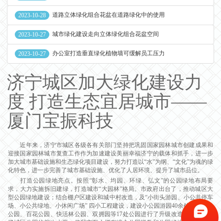
道路立体绿化组合花盆在道路绿化中的使用
2023-10-28
城市绿化建设走向立体绿化组合花盆空间
2023-10-27
办公室打造垂直绿化植物墙可缓解员工压力
2023-10-27
济宁城区加大绿化建设力
度 打造生态宜居城市——
厦门宝振科技
近年来，济宁市城区各级各有关部门坚持把巩固国家园林城市创建成果和
迎接国家园林城市复查工作作为加速建设美丽幸福济宁的载体和抓手，进一步
加大城市基础设施和生态绿化项目建设，努力打造以“水”为纲、“文化”为魂的绿
化特色，进一步完善了城市基础设施、优化了人居环境、提升了城市品位。
打造公园绿地亮点。按照“彰水、均园、环绿、弘文”的公园绿地布局要
求，大力实施拆旧建绿，打造城市“大园林”格局。市政府出台了，推动城区大
型公园绿地建设；结合棚户区建设和城中村改造，及“小街头游园、小公共停车
场、小公共绿地、小休闲广场” 四小工程建设，建设小公园游园40余处；对人民
公园、百花公园、快活林公园、双拥园等17处公园进行了升级改造，极大提高