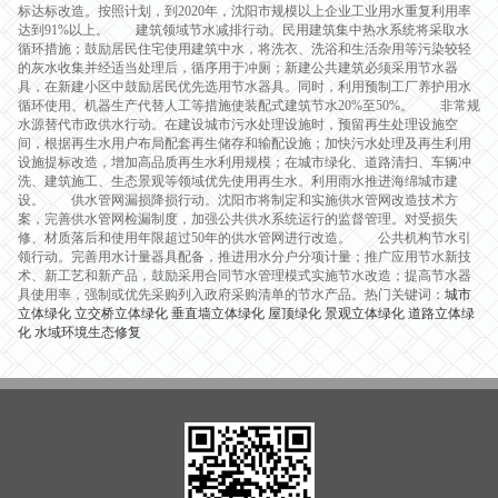
标达标改造。按照计划，到2020年，沈阳市规模以上企业工业用水重复利用率
达到91%以上。 建筑领域节水减排行动。民用建筑集中热水系统将采取水
循环措施；鼓励居民住宅使用建筑中水，将洗衣、洗浴和生活杂用等污染较轻
的灰水收集并经适当处理后，循序用于冲厕；新建公共建筑必须采用节水器
具，在新建小区中鼓励居民优先选用节水器具。同时，利用预制工厂养护用水
循环使用、机器生产代替人工等措施使装配式建筑节水20%至50%。 非常规
水源替代市政供水行动。在建设城市污水处理设施时，预留再生处理设施空
间，根据再生水用户布局配套再生储存和输配设施；加快污水处理及再生利用
设施提标改造，增加高品质再生水利用规模；在城市绿化、道路清扫、车辆冲
洗、建筑施工、生态景观等领域优先使用再生水。利用雨水推进海绵城市建
设。 供水管网漏损降损行动。沈阳市将制定和实施供水管网改造技术方
案，完善供水管网检漏制度，加强公共供水系统运行的监督管理。对受损失
修、材质落后和使用年限超过50年的供水管网进行改造。 公共机构节水引
领行动。完善用水计量器具配备，推进用水分户分项计量；推广应用节水新技
术、新工艺和新产品，鼓励采用合同节水管理模式实施节水改造；提高节水器
具使用率，强制或优先采购列入政府采购清单的节水产品。热门关键词：
城市
立体绿化
立交桥立体绿化
垂直墙立体绿化
屋顶绿化
景观立体绿化
道路立体绿
化
水域环境生态修复