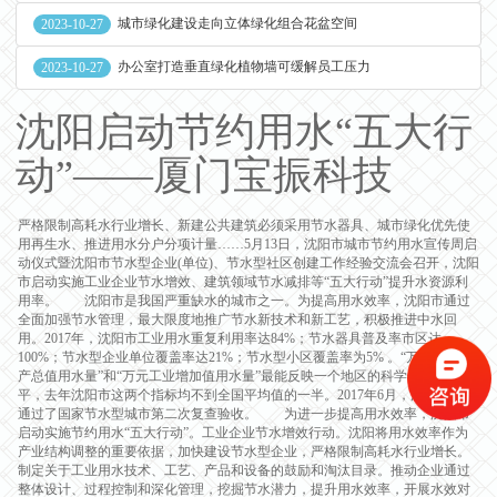
城市绿化建设走向立体绿化组合花盆空间
2023-10-27
办公室打造垂直绿化植物墙可缓解员工压力
2023-10-27
沈阳启动节约用水“五大行
动”——厦门宝振科技
严格限制高耗水行业增长、新建公共建筑必须采用节水器具、城市绿化优先使
用再生水、推进用水分户分项计量……5月13日，沈阳市城市节约用水宣传周启
动仪式暨沈阳市节水型企业(单位)、节水型社区创建工作经验交流会召开，沈阳
市启动实施工业企业节水增效、建筑领域节水减排等“五大行动”提升水资源利
用率。 沈阳市是我国严重缺水的城市之一。为提高用水效率，沈阳市通过
全面加强节水管理，最大限度地推广节水新技术和新工艺，积极推进中水回
用。2017年，沈阳市工业用水重复利用率达84%；节水器具普及率市区达
100%；节水型企业单位覆盖率达21%；节水型小区覆盖率为5% 。“万元地区生
产总值用水量”和“万元工业增加值用水量”最能反映一个地区的科学合理用水水
平，去年沈阳市这两个指标均不到全国平均值的一半。2017年6月，沈阳市顺利
通过了国家节水型城市第二次复查验收。 为进一步提高用水效率，沈阳市
启动实施节约用水“五大行动”。工业企业节水增效行动。沈阳将用水效率作为
产业结构调整的重要依据，加快建设节水型企业，严格限制高耗水行业增长。
制定关于工业用水技术、工艺、产品和设备的鼓励和淘汰目录。推动企业通过
整体设计、过程控制和深化管理，挖掘节水潜力，提升用水效率，开展水效对