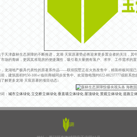
天津森林生态屏障的不断推进，龙湖·天宸原著势必将迎来更多置业者的关注，其中，建
了市场的青睐，更因其准现房的便捷属性，吸引着大量拥有落户、求学、工作需求的置
龙湖地产极具代表性的原著系作品——联排院墅正在火热发售中，精装样板间现已全
前，建筑面积约50-100㎡临街商铺同步发售中。欢迎致电预约022-88237777或联系
解更多龙湖·天宸原著的项目动态↓
键词：
城市立体绿化
立交桥立体绿化
垂直墙立体绿化
屋顶绿化
景观立体绿化
道路立