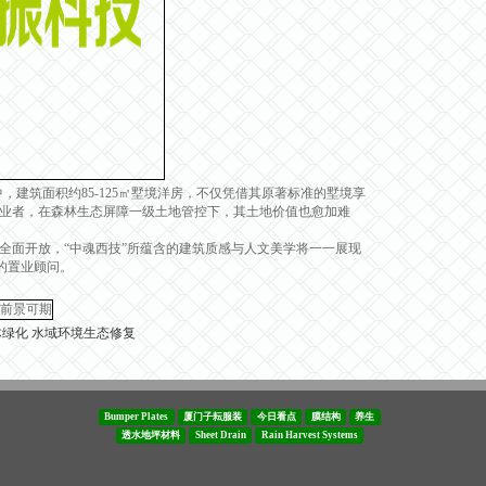
筑面积约85-125㎡墅境洋房，不仅凭借其原著标准的墅境享
业者，在森林生态屏障一级土地管控下，其土地价值也愈加难
面开放，“中魂西技”所蕴含的建筑质感与人文美学将一一展现
您的置业顾问。
体绿化
水域环境生态修复
Bumper Plates
厦门子耘服装
今日看点
膜结构
养生
透水地坪材料
Sheet Drain
Rain Harvest Systems