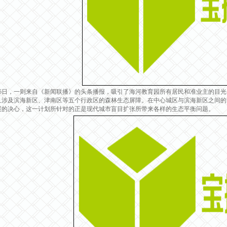
日，一则来自《新闻联播》的头条播报，吸引了海河教育园所有居民和准业主的目光：据
且涉及滨海新区、津南区等五个行政区的森林生态屏障。在中心城区与滨海新区之间的
展的决心，这一计划所针对的正是现代城市盲目扩张所带来各样的生态平衡问题。