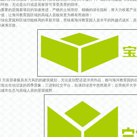
所环抱，无论是出行或是居家皆可享受美景的陪伴。
要的是随着项目的加速推进，严格的土地管控、精确的绿化指标，将大力收紧产业
价值，让海河教育园区域的高端人居板块更为稀有而难得！
化景观和区域功能格局的革新升级，意味着海河教育园人居水平的跨越式成长，其中
得淋漓尽致。
天宸原著极具东方风韵的建筑规划，无论是别墅还是洋房作品，都与海河教育园的自
营造出生动活泼的四季景象；三进制社交平台，自满目绿意中悠然展开；近旁南开大学
着城市生态与高端人居的景观视野。