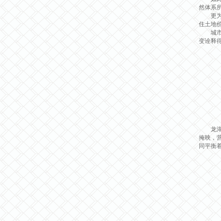
然体系
更为重
住土地
城市绿
变诠释
龙湖·
掩映，
同平衡