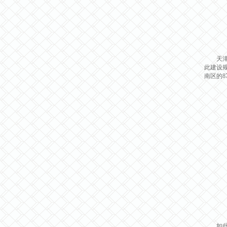
天津森
此建设
南区的8
如此庞