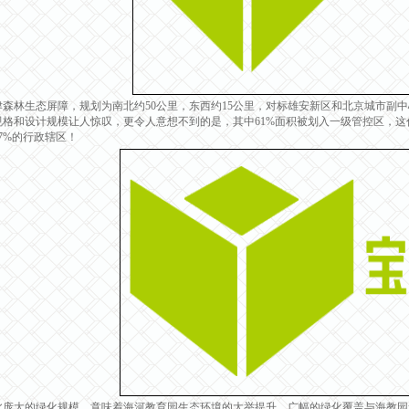
林生态屏障，规划为南北约50公里，东西约15公里，对标雄安新区和北京城市副中
规格和设计规模让人惊叹，更令人意想不到的是，其中61%面积被划入一级管控区，这
7%的行政辖区！
大的绿化规模，意味着海河教育园生态环境的大举提升，广幅的绿化覆盖与海教园