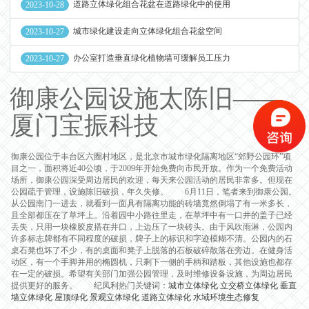
道路立体绿化组合花盆在道路绿化中的使用
2023-10-28
城市绿化建设走向立体绿化组合花盆空间
2023-10-27
办公室打造垂直绿化植物墙可缓解员工压力
2023-10-27
御康公园设施太陈旧——
厦门宝振科技
御康公园位于丰台区六圈村地区，是北京市城市绿化隔离地区“郊野公园环”项
目之一，面积将近40公顷，于2009年开始免费向市民开放。作为一个免费活动
场所，御康公园深受周边居民的欢迎，每天来公园活动的居民非常多。但现在
公园疏于管理，设施陈旧破损，年久失修。 6月11日，笔者来到御康公园。
从公园南门一进去，就看到一面具有隔离功能的砖墙竟然倒塌了有一米多长，
且全部都压在了草坪上。沿着园中小路往里走，在草坪中有一口井的盖子已经
丢失，只用一块橡胶皮搭在井口，上边压了一块砖头。由于风吹雨淋，公园内
许多标志牌都有不同程度的破损，牌子上的标识和字迹模糊不清。公园内的石
桌石凳也坏了不少，有的桌面和凳子上脱落的石板破碎散落在旁边。在健身活
动区，有一个手脚并用的椭圆机，只剩下一侧的手柄和踏板，其他设施也都存
在一定的破损。希望有关部门加强公园管理，及时维修设备设施，为周边居民
提供更好的服务。 纪凤利热门关键词：
城市立体绿化
立交桥立体绿化
垂直
墙立体绿化
屋顶绿化
景观立体绿化
道路立体绿化
水域环境生态修复