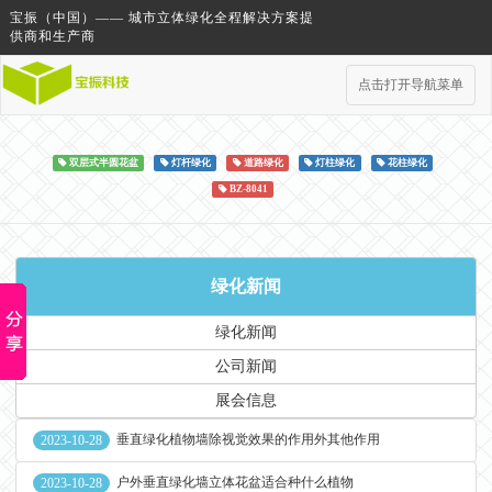
宝振（中国）—— 城市立体绿化全程解决方案提
供商和生产商
点击打开导航菜单
双层式半圆花盆
灯杆绿化
道路绿化
灯柱绿化
花柱绿化
BZ-8041
绿化新闻
绿化新闻
公司新闻
展会信息
垂直绿化植物墙除视觉效果的作用外其他作用
2023-10-28
户外垂直绿化墙立体花盆适合种什么植物
2023-10-28