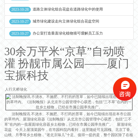
道路立体绿化组合花盆在道路绿化中的使用
2023-10-28
城市绿化建设走向立体绿化组合花盆空间
2023-10-27
办公室打造垂直绿化植物墙可缓解员工压力
2023-10-27
30余万平米“京草”自动喷
灌 扮靓市属公园——厦门
宝振科技
人行天桥绿化
法制晚报讯 不浇水、不施肥、不打药的苔草，如今已陆续出现在本市公园
的草坪内。屋顶绿化容器《法制晚报》从北京市公园管理中心获悉，包括“三不
草”在内的一批屋面绿化容器乡土植物，已经在市属公园率先推广。 屋顶绿化
花盆 今天上屋顶菜园午，在市园科院内看到，这里随处可见国槐、北京丁香、
山桃、月季等乡土植物，“老北京味儿”十足。值得一提的是，整个园区除了在核