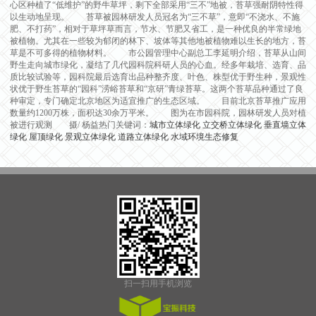
心区种植了“低维护”的野牛草坪，剩下全部采用“三不”地被，苔草强耐阴特性得
以生动地呈现。 苔草被园林研发人员冠名为“三不草”，意即“不浇水、不施
肥、不打药”，相对于草坪草而言，节水、节肥又省工，是一种优良的半常绿地
被植物。尤其在一些较为郁闭的林下、坡体等其他地被植物难以生长的地方，苔
草是不可多得的植物材料。 市公园管理中心副总工李延明介绍，苔草从山间
野生走向城市绿化，凝结了几代园科院科研人员的心血。经多年栽培、选育、品
质比较试验等，园科院最后选育出品种整齐度、叶色、株型优于野生种，景观性
状优于野生苔草的“园科”涝峪苔草和“京研”青绿苔草。这两个苔草品种通过了良
种审定，专门确定北京地区为适宜推广的生态区域。 目前北京苔草推广应用
数量约1200万株，面积达30余万平米。 图为在市园科院，园林研发人员对植
被进行观测 摄/ 杨益热门关键词：
城市立体绿化
立交桥立体绿化
垂直墙立体
绿化
屋顶绿化
景观立体绿化
道路立体绿化
水域环境生态修复
扫一扫用手机浏览