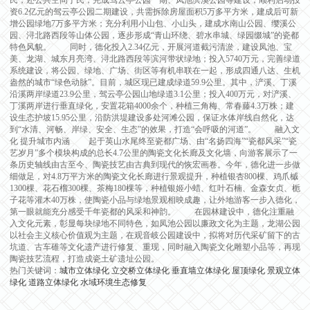
民，还公共空间于民，完成驾云亭公园一期、凤池滨溪公园等建设；顺利启动投
资6.2亿元的驾云亭公园二期建设，共需拆除房屋面积5万多平方米，建成后可新
增公园绿地7万多平方米；充分利用小山包、小山头，建成水南山公园、缨溪公
园、浔北路西段等山体公园，逐步形成“青山环绕、碧水串城、绿园缀城”的瓷都
特色风貌。 同时，德化投入2.34亿元，开展河道截污清淤，建设凤池、宝
美、龙湖、城东月亮湾、浔北路西段等滨河带状绿地；投入5740万元，完善绿道
系统建设，将公园、绿地、广场、街区等有机串联在一起，形成四通八达、生机
盎然的城市“绿色动脉”。目前，城区现已建成绿道59.9公里。其中，浐溪、丁溪
沿溪两岸绿道23.9公里，驾云亭公园山地绿道3.1公里；投入400万元，对浐溪、
丁溪两岸进行垂直绿化，安置花箱4000余个，种植三角梅、常春藤4.3万株；建
设生态护坡15.95公里，沿防洪堤建设多处河滩公园，保证水体岸线自然化，达
到“水清、河畅、岸绿、安全、生态”的效果，打造“会呼吸的河道”。 融入文
化 提升城市内涵 起于英山水尾终至瓷都广场、由“名扬四海”“瓷都风采”“瓷
艺岁月”多个模块构成的总长4.7公里的陶瓷文化长廊及文化墙，向游客展示了一
条历史轴线由古至今、陶瓷技艺由古典到现代的恢宏画卷。今年，德化进一步做
细做足，对4.8万平方米的陶瓷文化长廊进行景观提升，种植银杏800棵、鸡爪槭
1300棵、花石榴300棵、茶梅180棵等，种植银姬小蜡、红叶石楠、金森女贞、栀
子花等灌木40万株，使陶瓷小品与绿地景观相映成趣，让外地游客一步入德化，
第一眼就能充分感受千年瓷都的风采和神韵。 在园林建设中，德化注重融
入文化元素，彰显每块绿地不同特色，如凤池公园以廉政文化为主题，龙湖公园
以社会主义核心价值观为主题，在观音岐公园建设中，拟将对历代采矿留下的古
坑道、古车碓等文化遗产进行修复、重现，同时融入陶瓷文化雕塑小品等，再现
陶瓷技艺流程，打造成瓷土矿遗址公园。
热门关键词：
城市立体绿化
立交桥立体绿化
垂直墙立体绿化
屋顶绿化
景观立体
绿化
道路立体绿化
水域环境生态修复