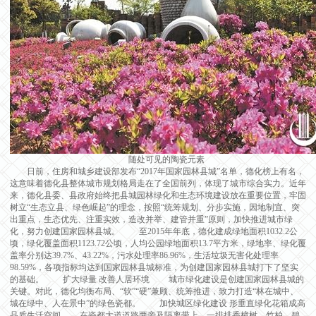
随处可见的陶瓷元素
日前，住房和城乡建设部发布“2017年国家园林县城”名单，德化榜上有名，
这意味着德化县整体城市规划格局走在了全国前列，体现了城市综合实力。近年
来，德化县委、县政府始终把县城园林绿化和生态环境建设放在重要位置，牢固
树立“生态立县、绿色崛起”的理念，按照“统筹规划、分步实施，因地制宜、突
出重点，生态优先、注重实效，造改并举、建管并重”原则，加快推进城市绿
化，努力创建国家园林县城。 至2015年年底，德化建成绿地面积1032.2公
顷，绿化覆盖面积1123.72公顷，人均公园绿地面积13.7平方米，绿地率、绿化覆
盖率分别达39.7%、43.22%，污水处理率86.96%，生活垃圾无害化处理率
98.59%，各项指标均达到国家园林县城标准，为创建国家园林县城打下了坚实
的基础。 扩大绿量 改善人居环境 城市绿化建设是创建国家园林县城的
关键。对此，德化均衡布局、“软”“硬”兼顾、统筹推进，致力打造“林在城中、
城在绿中、人在景中”的绿色瓷都。 加快城区绿化建设 形垂直绿化花箱成高
品质生活空间 在瓷都大道道路两旁及隔离带上，一排排香樟树、竹柏、碧