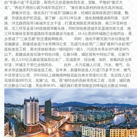
的“羊肠小道”不见踪影，取而代之的是拥有四车道，宽敞、平整的“康庄大
道”。“再也不用担心因为堵车而迟到了。”家住寨头新村的徐先生高兴地说。
路畅兴百业。德化实行“大城关”战略以来，对城区道路路面进行新建、翻
建、升级改造护栏花盆。据了解，自2012年以来，德化相继建成南环路、北环
路、浔北路西段等5条城市主次干道，打通龙湖路至津湖东路、南三环至科技
园、北三环至县道349连接线等断头路，同时加快推进城关至盖德市政大道、南
三环车碓岭至新世盛路段等道路建设与改造，18.4公里的环城路已全线闭合，逐
步形成了“三纵五横”的交通路网格局。 同时，德化不断完善污水垃圾处理
设施建设，新建或改造污水管网58公里，完成污水处理厂二期扩建和污水处理厂
提标改造工程，尾水排放标准由一级B提到一级A，污泥含水率从80%降至60%
以下。新建或改造垃圾中转站16座、公厕34座，城区现有中转站27座、公厕79
座。投入3.03亿元建设蒲坂高位水厂，完成竖井、综合楼、加药、加氯间及仓库
封顶，环城主干管已全线闭合。 此外，大力实施人行道、污水、燃气、自
来水等设施系列升级改造工程。近年来，新建和改造人行道5万多平方米、燃气
中压管道52公里、DN100以上植物墙种植花盆自来水管道82公里。先后投入近3
花墙容器000万元，实施“点、线、面”相结合的高标准亮化工程，目前，城区路
灯总数达15425盏，亮化率98.9%，城区路灯夜景智能监控终端总点数达366处。