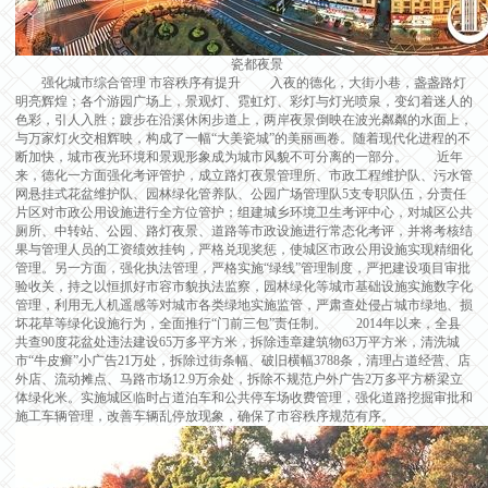
瓷都夜景
强化城市综合管理 市容秩序有提升 入夜的德化，大街小巷，盏盏路灯
明亮辉煌；各个游园广场上，景观灯、霓虹灯、彩灯与灯光喷泉，变幻着迷人的
色彩，引人入胜；踱步在沿溪休闲步道上，两岸夜景倒映在波光粼粼的水面上，
与万家灯火交相辉映，构成了一幅“大美瓷城”的美丽画卷。随着现代化进程的不
断加快，城市夜光环境和景观形象成为城市风貌不可分离的一部分。 近年
来，德化一方面强化考评管护，成立路灯夜景管理所、市政工程维护队、污水管
网悬挂式花盆维护队、园林绿化管养队、公园广场管理队5支专职队伍，分责任
片区对市政公用设施进行全方位管护；组建城乡环境卫生考评中心，对城区公共
厕所、中转站、公园、路灯夜景、道路等市政设施进行常态化考评，并将考核结
果与管理人员的工资绩效挂钩，严格兑现奖惩，使城区市政公用设施实现精细化
管理。另一方面，强化执法管理，严格实施“绿线”管理制度，严把建设项目审批
验收关，持之以恒抓好市容市貌执法监察，园林绿化等城市基础设施实施数字化
管理，利用无人机遥感等对城市各类绿地实施监管，严肃查处侵占城市绿地、损
坏花草等绿化设施行为，全面推行“门前三包”责任制。 2014年以来，全县
共查90度花盆处违法建设65万多平方米，拆除违章建筑物63万平方米，清洗城
市“牛皮癣”小广告21万处，拆除过街条幅、破旧横幅3788条，清理占道经营、店
外店、流动摊点、马路市场12.9万余处，拆除不规范户外广告2万多平方桥梁立
体绿化米。实施城区临时占道泊车和公共停车场收费管理，强化道路挖掘审批和
施工车辆管理，改善车辆乱停放现象，确保了市容秩序规范有序。