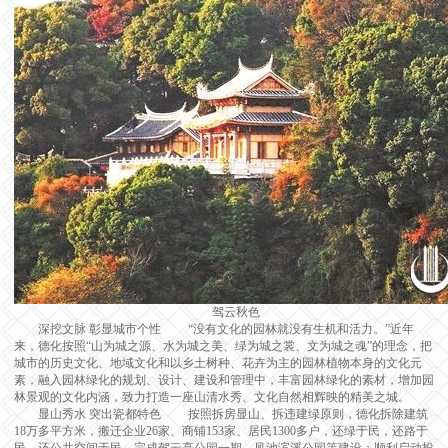
驾云秋色
深挖文脉 彰显城市个性 “没有文化的园林就没有生机和活力。”近年
来，德化按照“山为城之源、水为城之美、绿为城之裳、文为城之魂”的理念，把
城市的历史文化、地域文化和以乡土树种、花卉为主的园林植物本身的文化元
素，融入园林绿化的规划、设计、建设和管理中，丰富园林绿化的素材，增加园
林景观的文化内涵，致力打造一座山清水秀、文化自然相辉映的精美之城。
显山秀水 突出瓷都特色 按照拆房显山、拆违建绿原则，德化拆除建筑
18万多平方米，搬迁企业26家、商铺153家、居民1300多户，还绿于民，还路于