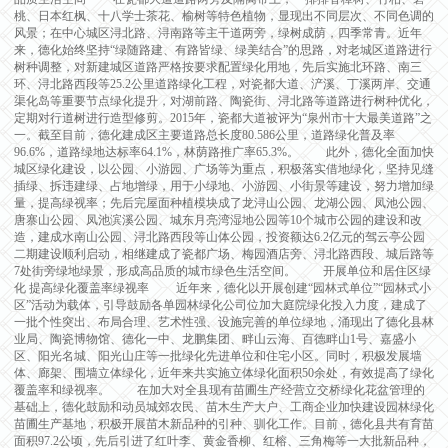
桃、日本红枫、十八学士茶花、榆树等特色植物，显现出不同层次、不同色调的
风景；在中心城区浔北路、浔南路等主干道两旁，绿树成荫，四季常青。近年
来，德化始终坚持“绿随路建、有路皆绿、绿美结合”的思路，对老城区道路进行
树种调整，对新建城区道路严格按要求配置绿化用地，先后实施北环路、南三
环、浔北路西段等25.2公里道路绿化工程，对瓷都大道、浐溪、丁溪两岸、交通
渠化岛等重要节点绿化提升，对湖前路、陶瓷街、浔北路等道路进行树种优化，
定期对行道树进行造型修剪。2015年，瓷都大道被评为“泉州市十大最美道路”之
一。截至目前，德化建成区主要道路总长度80.586公里，道路绿化普及率
96.6%，道路绿地达标率64.1%，林荫路推广率65.3%。 此外，德化全面加快
城区绿化建设，以公园、小游园、广场等为重点，积极落实借地绿化，坚持见缝
插绿、拆违建绿、占地增绿，用于小绿地、小游园、小街景等建设，努力增加绿
量，提高绿视率；先后完屋面种植模块成了龙浔山公园、龙湖公园、凤池公园、
唐寨山公园、凤池滨溪公园、城东月亮湾湿地公园等10个城市公园的建设和改
造，建成水南山公园、浔北路西段等山体公园，投资额达6.2亿元的驾云亭公园
二期建设顺利启动，相继建成了瓷都广场、梅园酒店旁、浔北路西段、城后路等
7处街旁绿地绿景，形成高品质的城市绿色生活空间。 开展单位和居住区绿
化 提高绿化覆盖率绿视率 近年来，德化以开展创建“园林式单位”“园林式小
区”活动为载体，引导鼓励各单园林绿化公司位加大庭院绿化投入力度，建成了
一批个性突出、布局合理、艺术性强、设施完善的单位绿地，涌现出了德化县林
业局、陶瓷博物馆、德化一中、龙鹏集团、畔山云海、百德畔山1号、嘉盛小
区、阳光名城、阳光山庄等一批绿化先进单位和住宅小区。同时，积极发展墙
体、廊架、围墙立体绿化，近年来共实施立体绿化面积50余处，有效提高了绿化
覆盖率和绿视率。 在加大对全县现有苗圃生产经营立交桥绿化花盆管理的
基础上，德化鼓励和动员城郊农民、苗木生产大户、工商企业加快建设园林绿化
苗圃生产基地，积极开展苗木新品种的引种、驯化工作。目前，德化县共有育苗
面积97.2公顷，先后引进了红叶李、黄金香柳、红榕、三角梅等一大批新品种，