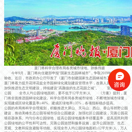
厦门将科学合理布局各类城市绿地。孙焕伟摄
今年9月，厦门将向住建部申报“国家生态园林城市”，争取2019年通过综合
验收。近日，市政府办公厅印发了《厦门市创建国家生态园林城市工作方案》，
厦门将着力提升花球花盆全市园林绿化规划建设管理水平，改善人居生态环境，
加快推进生态文明建设，持续建设“高颜值的生态花园之城”。 室外植物墙
公园 全市人均公园绿地面积，要不低于12平方米/人 《方案》提到，厦
门将全面推进园林绿化建设。科学合理布局各类城市绿地，不断增加城市绿量，
实现建成区绿化覆盖率≥40%、建成区绿地率≥35%，各项指标稳步提高。
公园的布局将科学合理规划，积极推进大屏山、天马山、西山、香山等郊野公园
建设，推动美峰生态公园等城市综合公园建设，加强社区公园建设，完善公园花
墙容器体系。均匀分布公园绿地，提高公园绿地服务半径覆盖率，提高居民利用
公园绿地的公平性和可达性。完善公园游憩和服务设施，提升公园游憩、生态、
景观、文教和应急避险等功能。实现全市人均公园绿地面积≥12平方米/人，万人