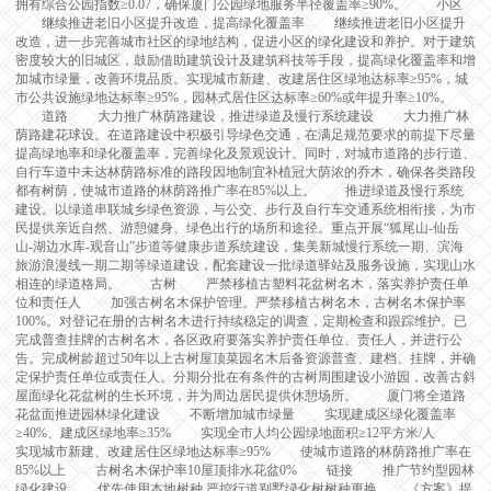
拥有综合公园指数≥0.07，确保厦门公园绿地服务半径覆盖率≥90%。 小区
继续推进老旧小区提升改造，提高绿化覆盖率 继续推进老旧小区提升
改造，进一步完善城市社区的绿地结构，促进小区的绿化建设和养护。对于建筑
密度较大的旧城区，鼓励借助建筑设计及建筑科技等手段，提高绿化覆盖率和增
加城市绿量，改善环境品质。实现城市新建、改建居住区绿地达标率≥95%，城
市公共设施绿地达标率≥95%，园林式居住区达标率≥60%或年提升率≥10%。
道路 大力推广林荫路建设，推进绿道及慢行系统建设 大力推广林
荫路建花球设。在道路建设中积极引导绿色交通，在满足规范要求的前提下尽量
提高绿地率和绿化覆盖率，完善绿化及景观设计。同时，对城市道路的步行道、
自行车道中未达林荫路标准的路段因地制宜补植冠大荫浓的乔木，确保各类路段
都有树荫，使城市道路的林荫路推广率在85%以上。 推进绿道及慢行系统
建设。以绿道串联城乡绿色资源，与公交、步行及自行车交通系统相衔接，为市
民提供亲近自然、游憩健身、绿色出行的场所和途径。重点开展“狐尾山-仙岳
山-湖边水库-观音山”步道等健康步道系统建设，集美新城慢行系统一期、滨海
旅游浪漫线一期二期等绿道建设，配套建设一批绿道驿站及服务设施，实现山水
相连的绿道格局。 古树 严禁移植古塑料花盆树名木，落实养护责任单
位和责任人 加强古树名木保护管理。严禁移植古树名木，古树名木保护率
100%。对登记在册的古树名木进行持续稳定的调查，定期检查和跟踪维护。已
完成普查挂牌的古树名木，各区政府要落实养护责任单位、责任人，并进行公
告。完成树龄超过50年以上古树屋顶菜园名木后备资源普查、建档、挂牌，并确
定保护责任单位或责任人。分期分批在有条件的古树周围建设小游园，改善古斜
屋面绿化花盆树的生长环境，并为周边居民提供休憩场所。 厦门将全道路
花盆面推进园林绿化建设 不断增加城市绿量 实现建成区绿化覆盖率
≥40%、建成区绿地率≥35% 实现全市人均公园绿地面积≥12平方米/人
实现城市新建、改建居住区绿地达标率≥95% 使城市道路的林荫路推广率在
85%以上 古树名木保护率10屋顶排水花盆0% 链接 推广节约型园林
绿化建设 优先使用本地树种 严控行道别墅绿化树树种更换 《方案》提