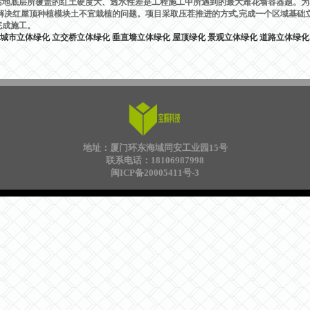
底层所覆盖的红土硬度大、透水性差是工程施工中所遇到的最大难花墙容器题。为不
,解决红屋顶种植模块土不宜栽植的问题。项目采取压茬推进的方式,完成一个区域基础
完成施工。
城市立体绿化
立交桥立体绿化
垂直墙立体绿化
屋顶绿化
景观立体绿化
道路立体绿化
地址：厦门环东海域同安工业园15号
联系电话：18106987998
闽ICP备20005411号-3