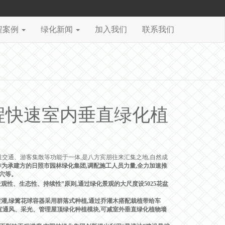
程案例
绿化新闻
加入我们
联系我们
程快速室内垂直绿化植
交通、游客集散等功能于一体,是八方宾朋往来汇集之地,自然成
作为承建方的日照市
园林
绿化集团,调配施工人员力量,全力加速推
穴等。
性、生态性、持续性”原则,通过绿化景观的大尺度设5025花盆
,绿篱花球容器采用群落式种植,通过乔灌木搭配栽植带给车
宜通风、采光、管理屋顶绿化种植模块,可减室外垂直绿化植物墙