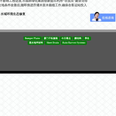
影响工程进度,市园林绿化集团创新提出利用“导流法”建设导排
立地条件改善后,随即推进乔灌木
苗木栽植工作,确保在客运站投入
水域环境生态修复
Bumper Plates
厦门子耘服装
今日看点
膜结构
养生
透水地坪材料
Sheet Drain
Rain Harvest Systems