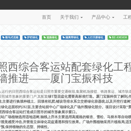
首页
关于我们
产品中心
工
鞍马式花箱
护栏绿化
道路绿化
隔离带绿化
人行天桥绿化
BZ-AM5030
照西综合客运站配套绿化工
墙推进——厦门宝振科技
入运行的日照西综合客运站是日照市重要交通枢纽,集聚机场接驳、铁路客运、城市轨道
日照城市形象的重要门户,其配套
绿T型花盆化需要高标准打造。厦门宝振科技了解到,
前,主要进行换填种植土、回填有机肥,铺设导排水系立交桥绿化容器统,以及开挖行道树
总面积约282亩,主要含站前中心广场绿化及广场外围绿化部分。项目设计采取“景观
日照西综合客运站打造成日照市的城市形象展示窗口。
广场植物选用适地适树,轴线上乔木主要选用高规格的银杏、雪松、马褂木等自动喷灌
行视觉感受冲击,并营造立体绿化花盆通透和指引效果。广场外围植物采用片植格局,适
干预,保持植物的生态型、持续性。