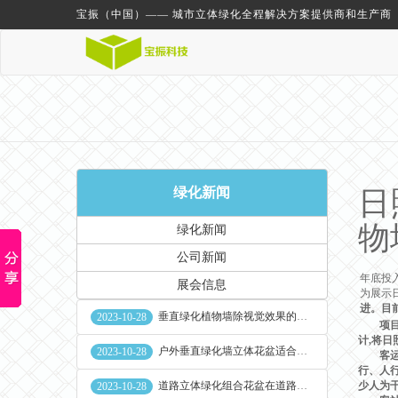
宝振（中国）—— 城市立体绿化全程解决方案提供商和生产商
绿化新闻
日
物
绿化新闻
公司新闻
年底投
展会信息
为展示
进。目
垂直绿化植物墙除视觉效果的作用外其他作用
2023-10-28
项目绿化
计,将
户外垂直绿化墙立体花盆适合种什么植物
2023-10-28
客运站
行、人
道路立体绿化组合花盆在道路绿化中的使用
少人为
2023-10-28