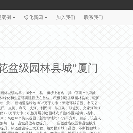
程案例
绿化新闻
加入我们
联系我们
花盆级园林县城”厦门
、园林城镇名单，16个市、县、镇榜上有名，其中宿州市的砀山
林绿化和生态环境建设放在首位，积极创建省级园林县城，狠抓
一景”，新增道路绿地183.6万平方米；新建环城公园、市民公
内利民一支河、利民二支河、利民河、陈庄沟、顺堤河、文家河等河
33.7万平方米；积极开展创建园林式单位(小区)活动，砀中、二
米；兴建18个街头游园，新增绿地约7.2万平方米。目前，该县人
城市面貌焕然一新，县城品位有效提升。 自创建省级园林县城以来，
化提升、绿道建设等三大工程，着力提升城市品位，不断扮靓城市