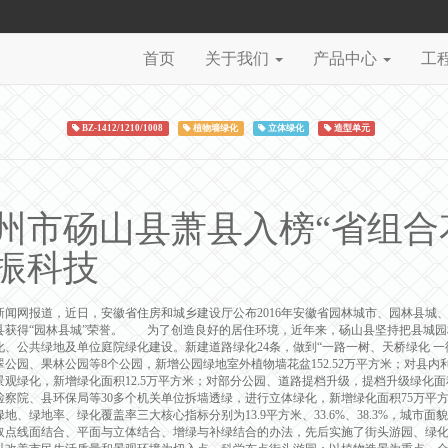
首页
关于我们
产品中心
工
BZ-1412/1210/1008
植物墙绿化
立体绿化
造型单元
州市砀山县萧县入榜“省组合
振科技
新闻网报道，近日，安徽省住房和城乡建设厅公布2016年安徽省园林城市、园林县城
县获得“园林县城”荣誉。 为了创造良好的居住环境，近年来，砀山县坚持把县城园
化、公共绿地及单位庭院绿化建设。新建道路绿化24条，做到“一路一树、天桥绿化 一街
翠公园、果林公园等8个公园，新增公园绿地室外植物墙花盆152.52万平方米；对县
景观绿化，新增绿化面积12.5万平方米；对部分公园、道路提档升级，提档升级绿化面积
检察院、县环保局等30多个机关单位拆墙透绿，进行立体绿化，新增绿化面积75万平方
绿地、绿地率、绿化覆盖率三大核心指标分别为13.9平方米、33.6%、38.3%，
取点线面结合、平面与立体结合、增绿与补绿结合的办法，先后实施了街头游园、绿