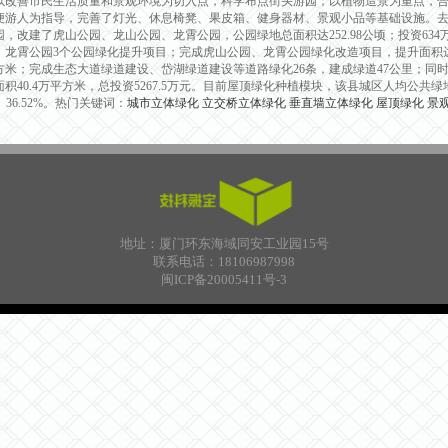
以改善市民生活质量和景观环境为切入点，科学布点街头游园；以植物造景为重点，
便游人为指导，完善了灯光、休息椅凳、果皮箱、健身器材、景观小品等基础设施。去
园，改建了虎山公园、龙山公园、龙霄公园，公园绿地总面积达252.98公顷；投资63
、龙霄公园3个公园绿化提升项目；完成虎山公园、龙霄公园绿化改造项目，提升面积达58
方米；完成生态大道绿道建设、岱湖绿道建设等道路绿化26条，建成绿道47公里；同
积40.4万平方米，总投资5267.5万元。目前屋顶绿化种植模块，该县城区人均公共绿
%、36.52%。热门关键词：
城市立体绿化
立交桥立体绿化
垂直墙立体绿化
屋顶绿化
景
地址：厦门环东海域同安工业园15号
联系电话：18106987998
闽ICP备20005411号-3