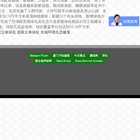
合理配置植物，多栽树、少栽草，突出绿量；以经济实用、便于管
年以来，该县新建高架桥游园、顺河路游园、魏楼游园等近30个
4万元，先后实施了小西环路、大外环路等26条道路及虎山公园、龙
.74万平方米屋顶种植模块；新建22个街头绿地，新增绿地20
时完成了岱湖路景观绿化及生态大道景观绿化精品示范工程建设，
地、绿双孔花盆地率、绿化覆盖率分别达到10.54平方米、
观立体绿化
道路立体绿化
水域环境生态修复
Bumper Plates
厦门子耘服装
今日看点
膜结构
养生
透水地坪材料
Sheet Drain
Rain Harvest Systems