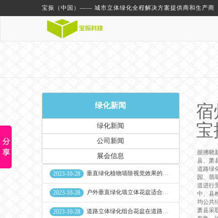
宝振（中国）—— 城市立体绿化全程解决方案提供商和生产商
绿化新闻
宿
宝
绿化新闻
公司新闻
据拂晓
展会信息
县、萧
道路绿
垂直绿化植物墙除视觉效果的作用外其他作用
2023-10-28
园、翡
道进行
户外垂直绿化墙立体花盆适合种什么植物
2023-10-28
中、县
均公共
萧县采
道路立体绿化组合花盆在道路绿化中的使用
2023-10-28