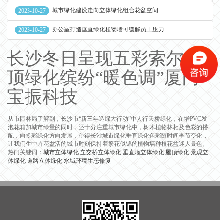
城市绿化建设走向立体绿化组合花盆空间
2023-10-27
办公室打造垂直绿化植物墙可缓解员工压力
2023-10-27
长沙冬日呈现五彩索尔屋
顶绿化缤纷“暖色调”厦门
宝振科技
从市园林局了解到，长沙市“新三年造绿大行动”中人行天桥绿化，在增PVC发
泡花箱加城市绿量的同时，还十分注重城市绿化中，树木植物林相及色彩的搭
配，向多彩绿化方向发展，使得长沙城市绿化垂直绿化色彩随时间季节变化，
让我们生中卉花盆活的城市时刻保持着繁花似锦的植物墙种植花盆迷人景色。
热门关键词：
城市立体绿化
立交桥立体绿化
垂直墙立体绿化
屋顶绿化
景观立
体绿化
道路立体绿化
水域环境生态修复